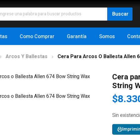
tas
Como Comprar
Garantía
Somos
Cont
Arcos Y Ballestas
Cera Para Arcos O Ballesta Allen 
Cera pa
String 
$
8.33
Sin existenc
Imprimi