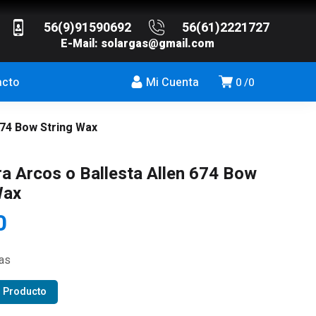
56(9)91590692
56(61)2221727
E-Mail:
solargas@gmail.com
acto
Mi Cuenta
0
0
674 Bow String Wax
ra Arcos o Ballesta Allen 674 Bow
Wax
0
ias
r Producto