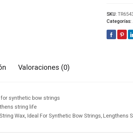
SKU:
TR654
Categorías:
ón
Valoraciones (0)
 for synthetic bow strings
hens string life
tring Wax, Ideal For Synthetic Bow Strings, Lengthens St