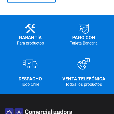
era:
es:
$228.000.
$198.000.
GARANTÍA
PAGO CON
Para productos
Tarjeta Bancaria
DESPACHO
VENTA TELEFÓNICA
Todo Chile
Todos los productos