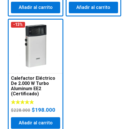
precio
precio
precio
precio
Añadir al carrito
original
actual
Añadir al carrito
original
actual
era:
es:
era:
es:
$580.000.
$500.000.
$180.000.
$168.
-13%
Calefactor Eléctrico
De 2.000 W Turbo
Aluminum EE2
(Certificado)
El
El
$
198.000
$
228.000
precio
precio
Añadir al carrito
original
actual