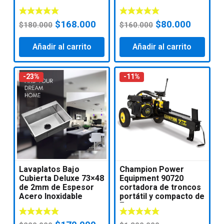
El
El
El
El
$
168.000
$
80.000
$
180.000
$
160.000
precio
precio
precio
precio
Añadir al carrito
original
actual
Añadir al carrito
original
actual
era:
es:
era:
es:
$180.000.
$168.000.
$160.000.
$80.000
-23%
-11%
Lavaplatos Bajo
Champion Power
Cubierta Deluxe 73×48
Equipment 90720
de 2mm de Espesor
cortadora de troncos
Acero Inoxidable
portátil y compacto de
7 ton