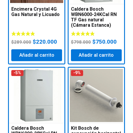
Encimera Crystal 4G
Caldera Bosch
Gas Natural y Licuado
WBN6000-24KCal RN
TF Gas natural
(Cámara Estanca)
El
El
El
El
$
220.000
$
750.000
$
289.000
$
798.000
precio
precio
precio
precio
Añadir al carrito
original
actual
Añadir al carrito
original
actual
era:
es:
era:
es:
$289.000.
$220.000.
$798.000.
$750.
-5%
-9%
Caldera Bosch
Kit Bosch de