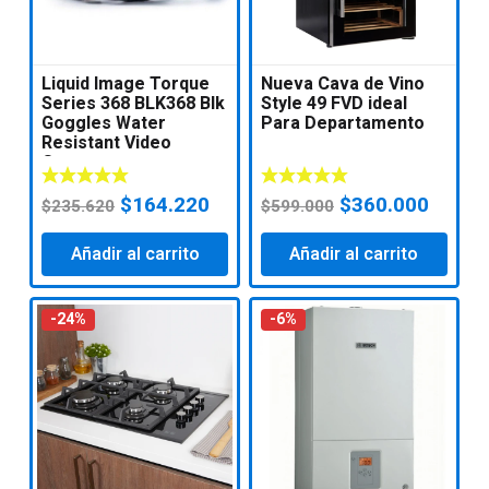
Liquid Image Torque
Nueva Cava de Vino
Series 368 BLK368 Blk
Style 49 FVD ideal
Goggles Water
Para Departamento
Resistant Video
Camera w
El
El
El
El
$
164.220
$
360.000
$
235.620
$
599.000
precio
precio
precio
precio
Añadir al carrito
original
actual
Añadir al carrito
original
actual
era:
es:
era:
es:
$235.620.
$164.220.
$599.000.
$360.
-24%
-6%