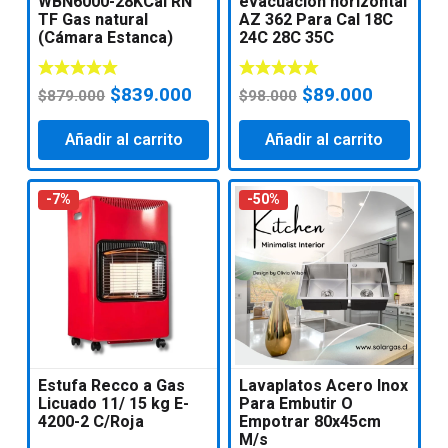
WBN6000-28KCal RN
evacuación horizontal
TF Gas natural
AZ 362 Para Cal 18C
(Cámara Estanca)
24C 28C 35C
El
El
El
El
$
839.000
$
89.000
$
879.000
$
98.000
precio
precio
precio
precio
Añadir al carrito
original
actual
Añadir al carrito
original
actual
era:
es:
era:
es:
$879.000.
$839.000.
$98.000.
$89.000.
-7%
-50%
Estufa Recco a Gas
Lavaplatos Acero Inox
Licuado 11/ 15 kg E-
Para Embutir O
4200-2 C/Roja
Empotrar 80x45cm
M/s