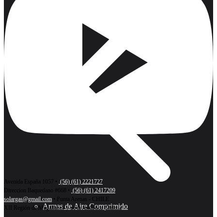
Avenida España 1057 •
(56) (61) 2221727
Direccion Baquedano #668 •
(56) (61) 2417209
solargas@gmail.com
• Punta Arenas - CHILE
Armas de Aire Comprimido
XII Región de Magallanes y de la Antártica Chilena