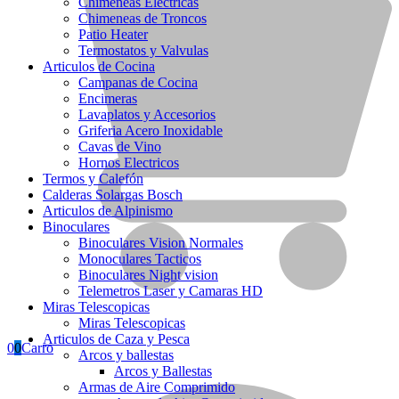
Chimeneas Electricas
Chimeneas de Troncos
Patio Heater
Termostatos y Valvulas
Articulos de Cocina
Campanas de Cocina
Encimeras
Lavaplatos y Accesorios
Griferia Acero Inoxidable
Cavas de Vino
Hornos Electricos
Termos y Calefón
Calderas Solargas Bosch
Articulos de Alpinismo
Binoculares
Binoculares Vision Normales
Monoculares Tacticos
Calefactores con Termostato
Binoculares Night vision
Telemetros Laser y Camaras HD
Miras Telescopicas
Somos
Miras Telescopicas
Articulos de Caza y Pesca
0
0
Carro
Arcos y ballestas
Arcos y Ballestas
Armas de Aire Comprimido