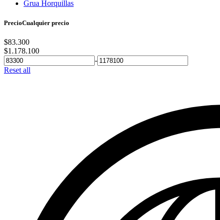
Grua Horquillas
Precio
Cualquier precio
$
83.300
$
1.178.100
-
Reset all
Calefactores Aereos Modine