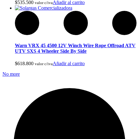
$
535.500
Añadir al carrito
valor c/iva
Cavas de Vino
Warn VRX 45 4500 12V Winch Wire Rope Offroad ATV
UTV SXS 4 Wheeler Side By Side
$
618.800
Añadir al carrito
valor c/iva
No more