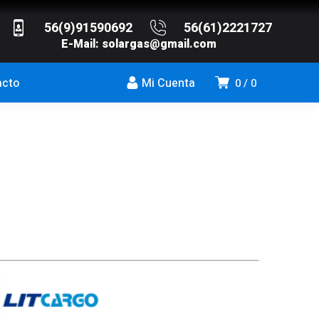
56(9)91590692
56(61)2221727
E-Mail:
solargas@gmail.com
acto
Mi Cuenta
0
0