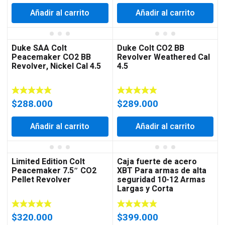
Añadir al carrito
Añadir al carrito
Duke SAA Colt
Duke Colt CO2 BB
Peacemaker CO2 BB
Revolver Weathered Cal
Revolver, Nickel Cal 4.5
4.5
$
288.000
$
289.000
0
Añadir al carrito
Añadir al carrito
Limited Edition Colt
Caja fuerte de acero
Peacemaker 7.5″ CO2
XBT Para armas de alta
Pellet Revolver
seguridad 10-12 Armas
Largas y Corta
$
320.000
$
399.000