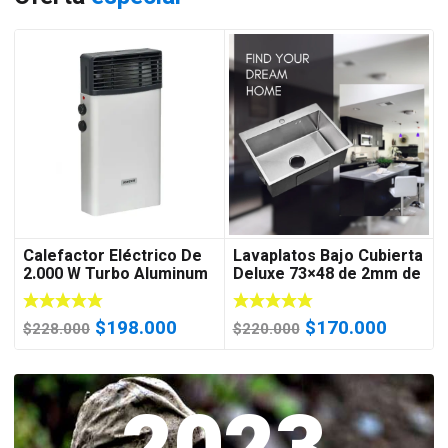
Calefactor Eléctrico De
Lavaplatos Bajo Cubierta
2.000 W Turbo Aluminum
Deluxe 73×48 de 2mm de
EE2 (Certificado)
Espesor Acero
Inoxidable
El
El
El
El
$
198.000
$
170.000
$
228.000
$
220.000
precio
precio
precio
precio
original
actual
original
actual
era:
es:
era:
es:
$228.000.
$198.000.
$220.000.
$170.0