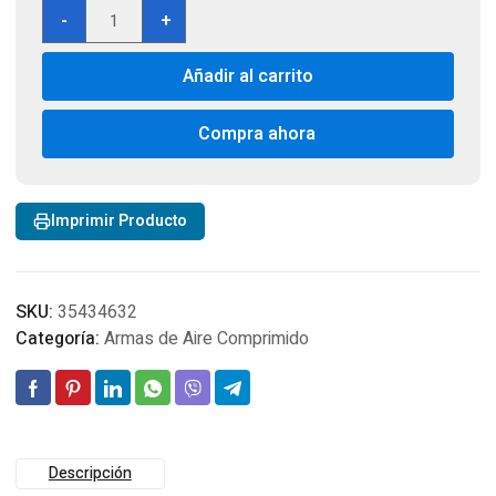
Pistola
-
+
Semiautmatica
Daisy
Añadir al carrito
Powerline
5501
cantidad
Compra ahora
Imprimir Producto
SKU:
35434632
Categoría:
Armas de Aire Comprimido
Descripción