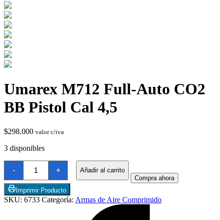
Umarex M712 Full-Auto CO2
Chimeneas de Troncos
BB Pistol Cal 4,5
$
298.000
valor c/iva
3 disponibles
Umarex
-
+
Añadir al carrito
M712
Compra ahora
Full-
Auto
Imprimir Producto
CO2
SKU:
6733
Categoría:
Armas de Aire Comprimido
BB
Pistol
Cal