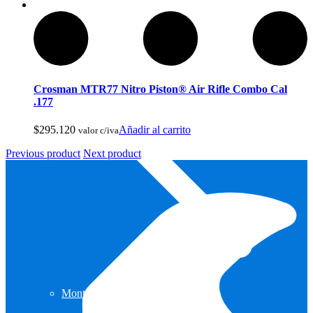
Crosman MTR77 Nitro Piston® Air Rifle Combo Cal
.177
$
295.120
Añadir al carrito
valor c/iva
Previous product
Next product
Monturas para Caballo