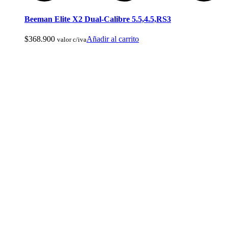
Beeman Elite X2 Dual-Calibre 5.5,4.5,RS3
Botas de Cacería Y Militares
$
368.900
Añadir al carrito
valor c/iva