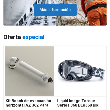
Más Información
Oferta
especial
Kit Bosch de evacuación
Liquid Image Torque
horizontal AZ 362 Para
Series 368 BLK368 Blk
Cal 18C 24C 28C 35C
Goggles Water Resistant