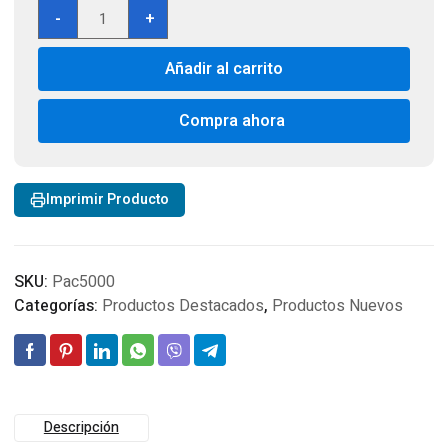
Partidor
-
+
Booster
PAC
Añadir al carrito
ES5000
1500
AMP
Compra ahora
Peak
AMP
12V
Imprimir Producto
Jump
Starter
cantidad
SKU:
Pac5000
Categorías:
Productos Destacados
,
Productos Nuevos
Descripción