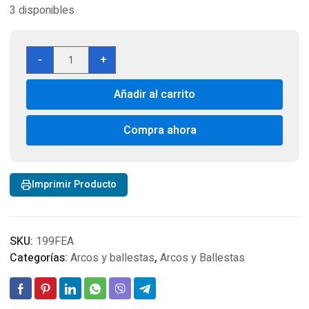
3 disponibles
Porta
-
+
flecha
Trophy
Añadir al carrito
Ridge
6
Shooter
Compra ahora
APG
Camo
Bow
Imprimir Producto
cantidad
SKU:
199FEA
Categorías:
Arcos y ballestas
,
Arcos y Ballestas