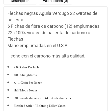
Descripción
Valoraciones (0)
Flechas negras
Águila
Verdugo
22
«
virotes de
ballesta
6 Flchas de fibra de carbono
(12)
emplumadas
22
«100%
virotes de ballesta
de carbono
o
Flechas
Mano
emplumadas
en el
U.S.A.
Hecho con
el carbono
más alta calidad.
9.0 Grains Per Inch
.003 Straightness
+/- 1 Grain Per Dozen
Half Moon Nocks
.300 inside diameter, .344 outside diameter
Fletched with 4″ Bohning Killer Vanes