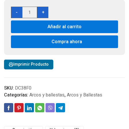
06
-
+
Flechas
de
Añadir al carrito
Carbono
22"
Para
Compra ahora
Balletas
Bolts
Barnett,
Imprimir Producto
Horton,
ten
point.
cantidad
SKU:
DC38F0
Categorías:
Arcos y ballestas
,
Arcos y Ballestas