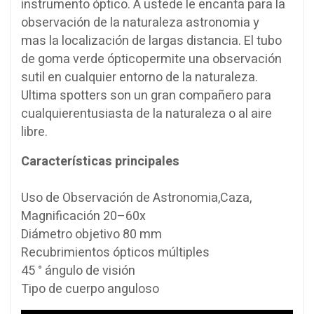
instrumento óptico.
A ustede le
encanta
para la
observación de
la naturaleza astronomia y
mas la
localización
de largas distancia.
El tubo
de goma
verde
óptico
permite una
observación
sutil en
cualquier entorno de
la naturaleza.
Ultima
spotters
son un
gran compañero para
cualquier
entusiasta de la
naturaleza o
al aire
libre.
Características principales
Uso
de Observación de Astronomia
,Caza,
Magnificación
20
–
60x
Diámetro objetivo
80
mm
Recubrimientos ópticos múltiples
45 ° ángulo de visión
Tipo de cuerpo anguloso