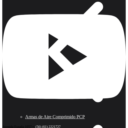
Armas de Aire Comprimido PCP
Avenida España 1057 •
(56) (61) 2221727