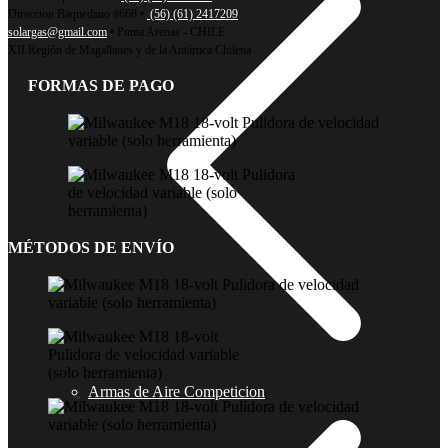
Direccion Baquedano #668 •
(56) (61) 2417209
solargas@gmail.com
• Punta Arenas - CHILE
XII Región de Magallanes y de la Antártica Chilena
FORMAS DE PAGO
MÉTODOS DE ENVÍO
Armas de Aire Competicion