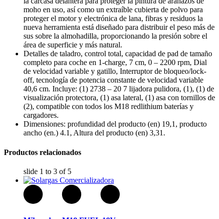
la carcasa delantera para proteger la pintura de arañazos de
moho en uso, así como un extraíble cubierta de polvo para
proteger el motor y electrónica de lana, fibras y residuos la
nueva herramienta está diseñado para distribuir el peso más de
sus sobre la almohadilla, proporcionando la presión sobre el
área de superficie y más natural.
Hornos Electricos
Detalles de taladro, control total, capacidad de pad de tamaño
completo para coche en 1-charge, 7 cm, 0 – 2200 rpm, Dial
de velocidad variable y gatillo, Interruptor de bloqueo/lock-
off, tecnología de potencia constante de velocidad variable
40,6 cm. Incluye: (1) 2738 – 20 7 lijadora pulidora, (1), (1) de
visualización protectora, (1) asa lateral, (1) asa con tornillos de
(2), compatible con todos los M18 redlithium baterías y
cargadores.
Dimensiones: profundidad del producto (en) 19,1, producto
ancho (en.) 4.1, Altura del producto (en) 3,31.
Productos relacionados
slide
1 to 3
of 5