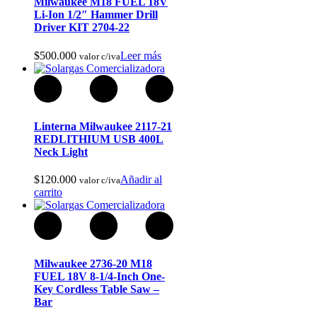
Milwaukee M18 FUEL 18V
Li-Ion 1/2″ Hammer Drill
Driver KIT 2704-22
$
500.000
Leer más
valor c/iva
Articulos de Caza y Pesca
Linterna Milwaukee 2117-21
REDLITHIUM USB 400L
Neck Light
$
120.000
Añadir al
valor c/iva
carrito
Milwaukee 2736-20 M18
FUEL 18V 8-1/4-Inch One-
Key Cordless Table Saw –
Bar