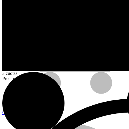
AHORA CON
3 cuotas
Precio contado
Calefactores con Termostato
Somos
0
0
Carro