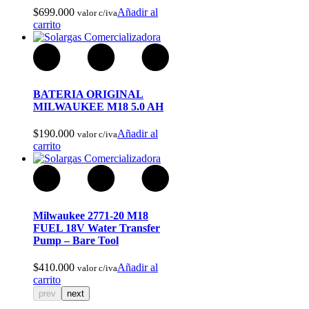
$
699.000
Añadir al
valor c/iva
carrito
Arcos y Ballestas
BATERIA ORIGINAL
MILWAUKEE M18 5.0 AH
$
190.000
Añadir al
valor c/iva
carrito
Milwaukee 2771-20 M18
FUEL 18V Water Transfer
Pump – Bare Tool
$
410.000
Añadir al
valor c/iva
carrito
prev
next