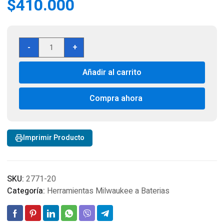
$
410.000
Milwaukee
-
+
2771-
20
Añadir al carrito
M18
FUEL
18V
Compra ahora
Water
Transfer
Pump
Imprimir Producto
-
Bare
Tool
cantidad
SKU:
2771-20
Categoría:
Herramientas Milwaukee a Baterias