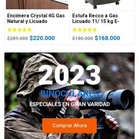
Encimera Crystal 4G Gas
Estufa Recco a Gas
Natural y Licuado
Licuado 11/ 15 kg E-
4200-2 C/Negra
El
El
El
El
$
220.000
$
168.000
$
289.000
$
180.000
precio
precio
precio
precio
original
actual
original
actual
era:
2023
es:
era:
es:
$289.000.
$220.000.
$180.000.
$168.0
BINOCULARES
ESPECIALES EN GRAN VARIDAD
Comprar Ahora