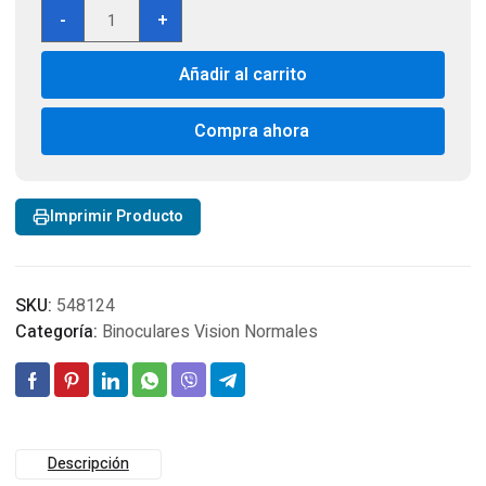
Vortex
-
+
Crossfire
HD
Añadir al carrito
12X50
Binoculars
CF-
Compra ahora
4314
cantidad
Imprimir Producto
SKU:
548124
Categoría:
Binoculares Vision Normales
Descripción