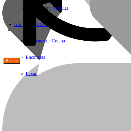
Termostatos y Valvulas
Articulos de Cocina
Campanas de Cocina
56(9)91590692
Encimeras
Lavaplatos y Accesorios
Griferia Acero Inoxidable
Cavas de Vino
Hornos Electricos