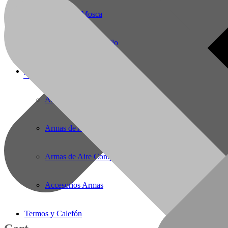
Pesca Con Mosca
Monturas para Caballo
Armas de Aire Comprimido
56(61)2221727
E-Mail:
solargas@gmail.com
Armas de Aire Comprimido
Armas de Aire Comprimido PCP
Armas de Aire Competicion
Accesorios Armas
Termos y Calefón