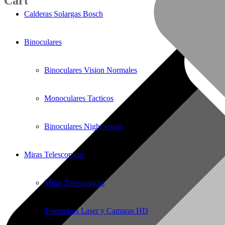
Cart
Calderas Solargas Bosch
Binoculares
Binoculares Vision Normales
Monoculares Tacticos
Binoculares Night vision
Miras Telescopicas
Miras Telescopicas
Telemetros Laser y Camaras HD