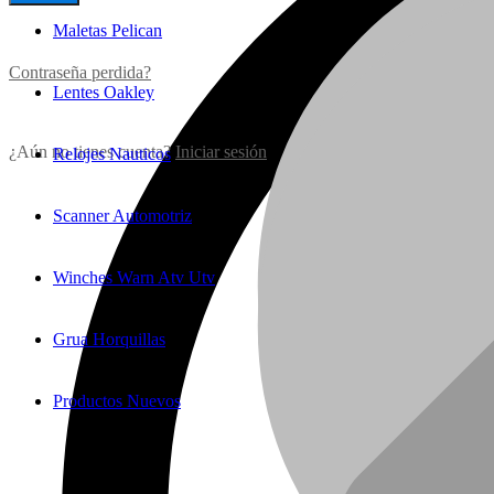
Maletas Pelican
Contraseña perdida?
Lentes Oakley
¿Aún no tienes cuenta?
Iniciar sesión
Relojes Nauticos
Scanner Automotriz
Winches Warn Atv Utv
Grua Horquillas
Productos Nuevos