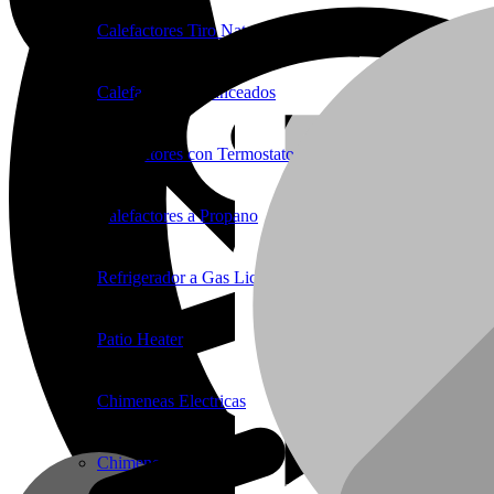
Calefactores Tiro Natural
Calefactores Balanceados
Calefactores con Termostato
Calefactores a Propano
Refrigerador a Gas Licuado
Patio Heater
Chimeneas Electricas
Chimeneas de Troncos