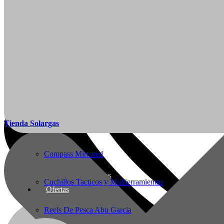
Articulos de Caza y Pesca
Arcos y Ballestas
Baños Portatiles Para Camping
Botas de Cacería Y Militares
Mi Cuenta
Tienda Solargas
Ropa de Cacería y Militar
Ofertas
Compass Mirrored
Nueva línea Solargas
Cuchillos Tacticos y Multierramientas
Ofertas
Reels De Pesca Abu Garcia