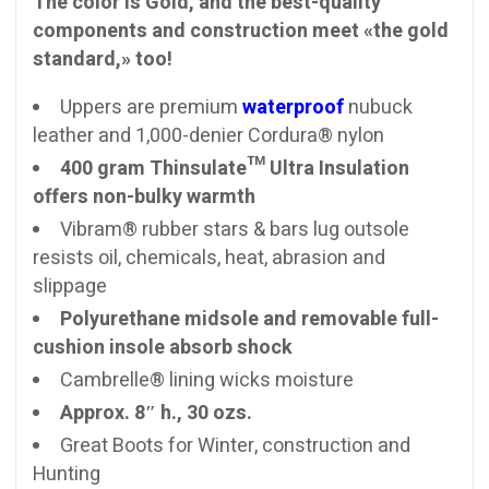
The color is Gold, and the best-quality
components and construction meet «the gold
standard,» too!
Uppers are premium
waterproof
nubuck
leather and 1,000-denier Cordura® nylon
400 gram Thinsulate™ Ultra Insulation
offers non-bulky warmth
Vibram® rubber stars & bars lug outsole
resists oil, chemicals, heat, abrasion and
slippage
Polyurethane midsole and removable full-
cushion insole absorb shock
Cambrelle® lining wicks moisture
Approx. 8″ h., 30 ozs.
Great Boots for Winter, construction and
Hunting