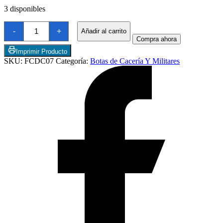
3 disponibles
Itasca
-
+
Añadir al carrito
1,200
Compra ahora
-
gram
Imprimir Producto
Insulated
SKU:
FCDC07
Categoría:
Botas de Cacería Y Militares
Camo
Hunting
Boots
cantidad
Termostatos y Valvulas