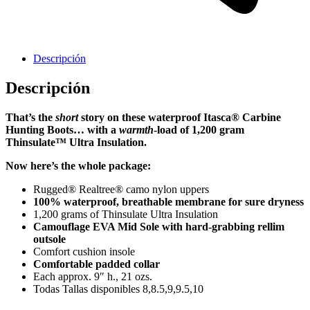
Descripción
Descripción
Cavas de Vino
That’s the
short
story on these waterproof Itasca® Carbine
Hunting Boots… with a
warmth
-load of 1,200 gram
Thinsulate™ Ultra Insulation.
Now here’s the whole package:
Rugged® Realtree® camo nylon uppers
100% waterproof, breathable membrane for sure dryness
1,200 grams of Thinsulate Ultra Insulation
Camouflage EVA Mid Sole with hard-grabbing rellim
outsole
Comfort cushion insole
Comfortable padded collar
Each approx. 9″ h., 21 ozs.
Todas Tallas disponibles 8,8.5,9,9.5,10