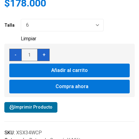
$
178.000
Talla
Limpiar
Botas
-
+
Reforzadas
Modelo
Añadir al carrito
Atlas
Para
Mujer
Compra ahora
Rosadas
Camo
cantidad
Imprimir Producto
SKU:
XSX34WCP