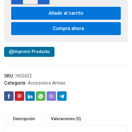
Company
Remington
Añadir al carrito
Quick
Adjusting
Black
Compra ahora
Sling
cantidad
Imprimir Producto
SKU:
HG5432
Categoría:
Accesorios Armas
Descripción
Valoraciones (0)