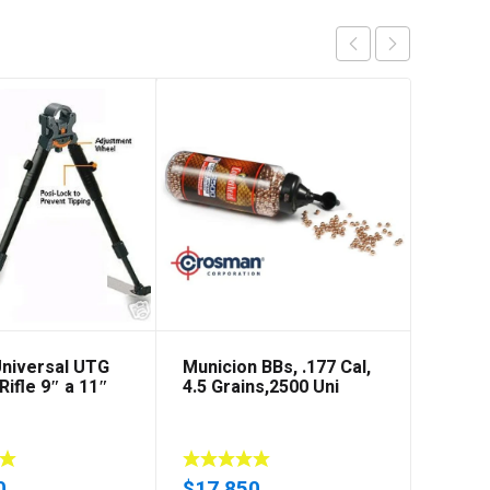
Universal UTG
Municion BBs, .177 Cal,
Crosm
Rifle 9″ a 11″
4.5 Grains,2500 Uni
Pack 
0
$
17.850
$
5.3