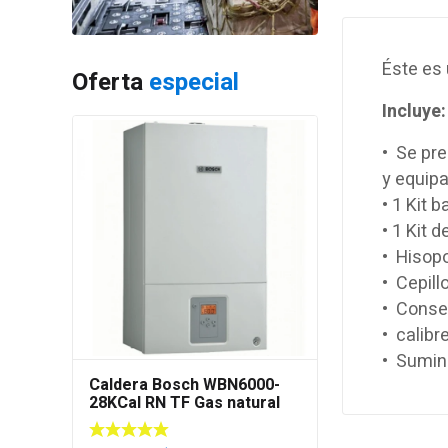
Éste es
Oferta
especial
Incluye:
•
Se pre
y equip
• 1
Kit
ba
• 1
Kit d
•
H
isop
•
Cepill
• Conse
•
calibr
• Sumin
Caldera Bosch WBN6000-
28KCal RN TF Gas natural
(Cámara Estanca)