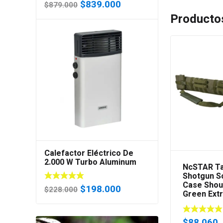
El
El
$
839.000
$
879.000
precio
precio
Producto
original
actual
era:
es:
$879.000.
$839.000.
Calefactor Eléctrico De
2.000 W Turbo Aluminum
NcSTAR Ta
EE2 (Certificado)
Shotgun S
Case Shou
El
El
$
198.000
$
228.000
Green Ext
precio
precio
original
actual
$
88.060