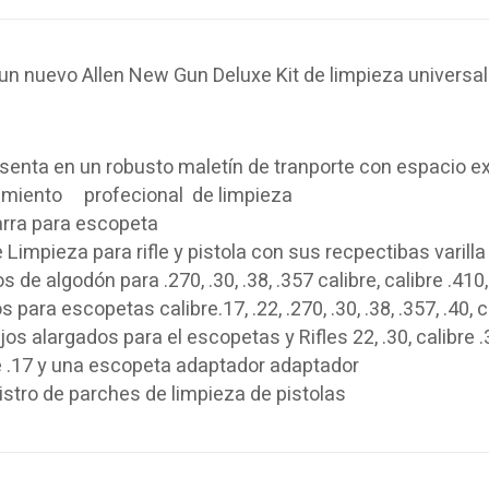
 un nuevo
Allen
New
Gun
Deluxe
Kit
de limpieza universal
senta en un
robusto
maletín de tranporte
con
espacio
ex
amiento profecional de limpieza
rra para
escopeta
e Limpieza para
rifle
y
pistola
con sus recpectibas
varilla
os
de algodón para
.270
, .30,
.38
, .357
calibre,
calibre
.410
os para
escopetas
calibre
.17,
.22,
.270
, .30,
.38
, .357, .40,
c
jos
alargados para el
escopetas y Rifles
22
, .30,
calibre
.
e
.17
y una escopeta
adaptador
adaptador
istro
de parches de
limpieza de pistolas