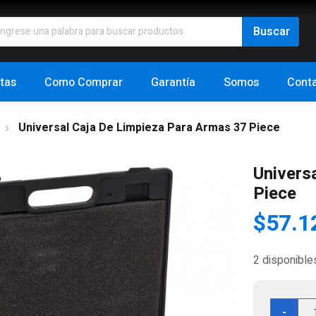
tas
Como Comprar
Garantía
Somos
Cont
Universal Caja De Limpieza Para Armas 37 Piece
Univers
Piece
$
57.1
2 disponible
Univ
-