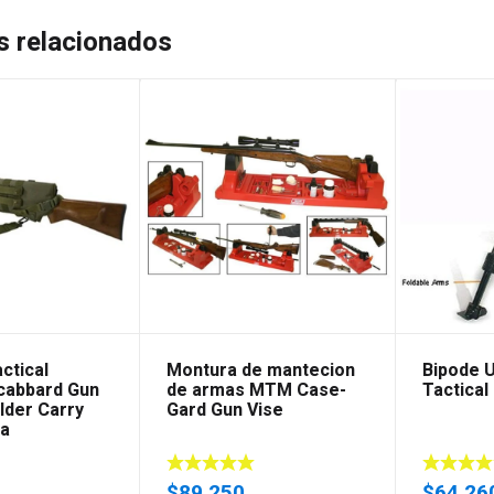
s relacionados
ctical
Montura de mantecion
Bipode 
cabbard Gun
de armas MTM Case-
Tactical 
lder Carry
Gard Gun Vise
ra
$
89.250
$
64.26