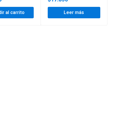
ir al carrito
Leer más
Añ