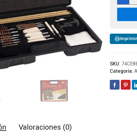
Caja
de
Lim
par
Arm
37
Imprimi
Pie
can
SKU:
74CE8
Categoría:
A
ón
Valoraciones (0)