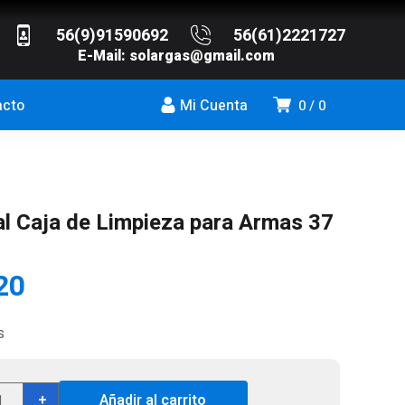
56(9)91590692
56(61)2221727
E-Mail:
solargas@gmail.com
acto
Mi Cuenta
0
0
al Caja de Limpieza para Armas 37
20
s
ersal
+
Añadir al carrito