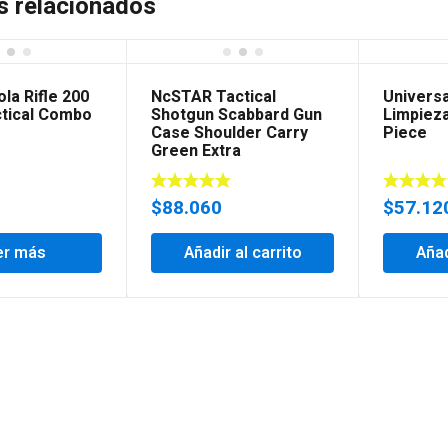
s relacionados
ola Rifle 200
NcSTAR Tactical
Universa
tical Combo
Shotgun Scabbard Gun
Limpiez
Case Shoulder Carry
Piece
Green Extra
$
88.060
$
57.12
er más
Añadir al carrito
Añad