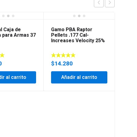
l Caja de
Gamo PBA Raptor
a para Armas 37
Pellets .177 Cal-
Increases Velocity 25%
0
$
14.280
ir al carrito
Añadir al carrito
Adapt
iScope
Adapt
$
139