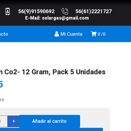
56(9)91590692
56(61)2221727
E-Mail:
solargas@gmail.com
acto
Mi Cuenta
0
0
 Co2- 12 Gram, Pack 5 Unidades
5
es
sman
+
Añadir al carrito
-