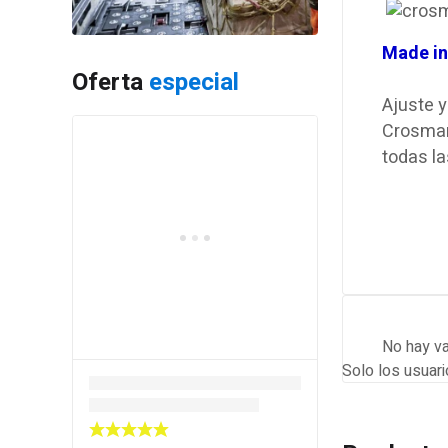
Made in
Oferta
especial
A
juste y
Crosma
todas l
No hay va
Solo los usuar