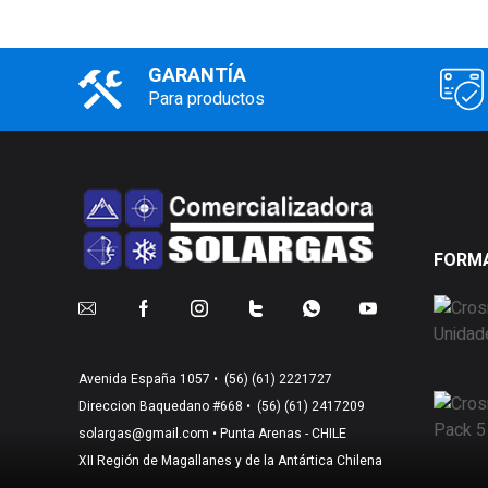
GARANTÍA
Para productos
FORMA
Avenida España 1057 •
(56) (61) 2221727
Direccion Baquedano #668 •
(56) (61) 2417209
solargas@gmail.com
• Punta Arenas - CHILE
XII Región de Magallanes y de la Antártica Chilena