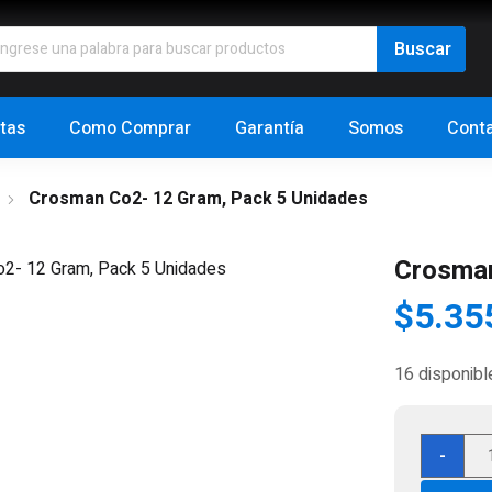
tas
Como Comprar
Garantía
Somos
Cont
Crosman Co2- 12 Gram, Pack 5 Unidades
Crosman
$
5.35
16 disponibl
Cro
-
Co2