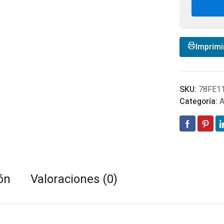
12
Gra
Pac
5
Uni
Imprimi
can
SKU:
78FE1
Categoría:
A
ón
Valoraciones (0)