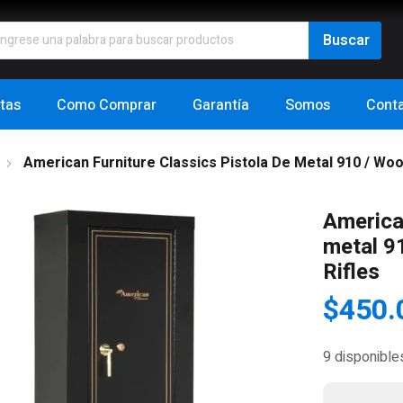
tas
Como Comprar
Garantía
Somos
Cont
American Furniture Classics Pistola De Metal 910 / Wo
America
metal 9
Rifles
$
450.
9 disponible