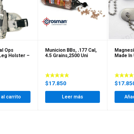
al Ops
Municion BBs, .177 Cal,
Magnesi
Leg Holster –
4.5 Grains,2500 Uni
Made In 
$
17.850
$
17.85
 al carrito
Leer más
Añad