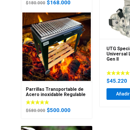
El
El
$
168.000
$
180.000
precio
precio
original
actual
era:
es:
$180.000.
$168.000.
UTG Speci
Universal 
Gen II
$
45.220
Parrillas Transportable de
Añadir
Acero inoxidable Regulable
en Altura
El
El
$
500.000
$
580.000
precio
precio
original
actual