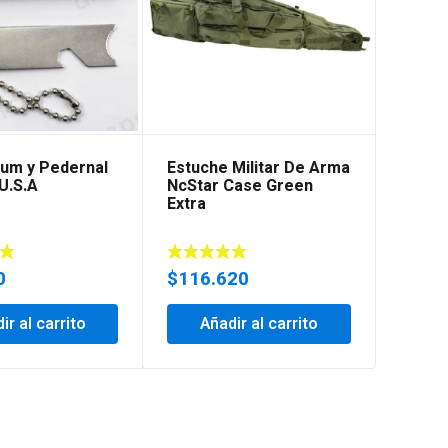
um y Pedernal
Estuche Militar De Arma
Caldw
U.S.A
NcStar Case Green
precis
Extra
0
$
116.620
$
320
ir al carrito
Añadir al carrito
Añ