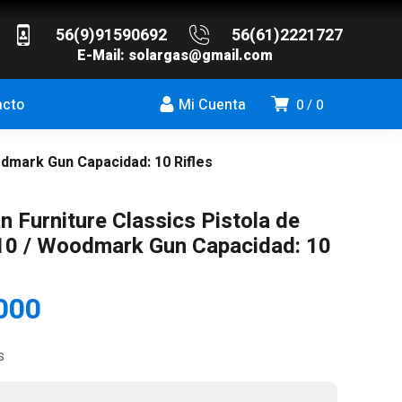
56(9)91590692
56(61)2221727
E-Mail:
solargas@gmail.com
acto
Mi Cuenta
0
0
odmark Gun Capacidad: 10 Rifles
n Furniture Classics Pistola de
10 / Woodmark Gun Capacidad: 10
000
s