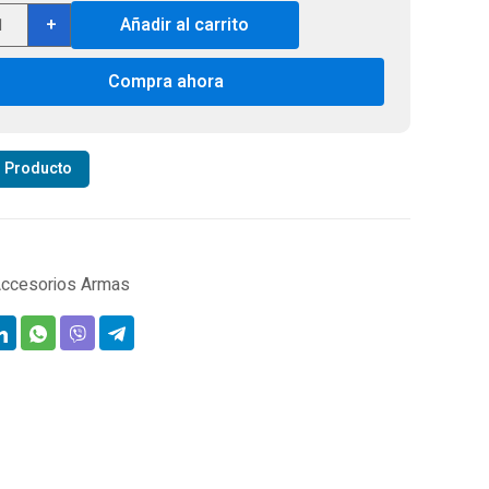
rican
+
Añadir al carrito
iture
sics
Compra ahora
ola
al
r Producto
dmark
acidad:
ccesorios Armas
es
tidad