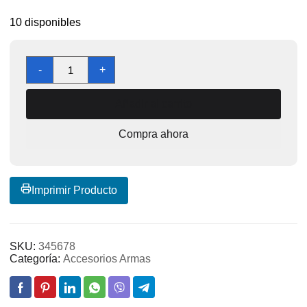
10 disponibles
UCO
-
+
Stormproof
Match
Añadir al carrito
Kit
with
Compra ahora
Waterproof
Case,
25
Stormproof
Imprimir Producto
Matches
and
3
Strikers
SKU:
345678
Categoría:
Accesorios Armas
cantidad