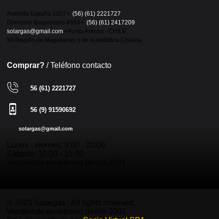
Avenida España 1057 •
(56) (61) 2221727
Direccion Baquedano #668 •
(56) (61) 2417209
solargas@gmail.com
• Punta Arenas - CHILE
XII Región de Magallanes y de la Antártica Chilena
Comprar?
/ Teléfono contacto
56 (61) 2221727
56 (9) 91590692
solargas@gmail.com
Lunes - viernes: 9:00 - 20:00
Sábado: 10:00 - 15:00
Vendiendo en internet desde 2001
© 2023 Solargas . All rights reserved.
Vendiendo en internet desde 2001