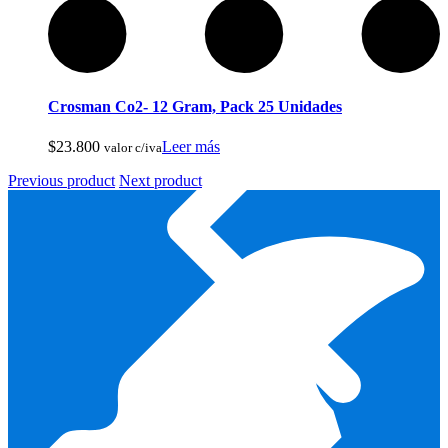
Reels De Pesca Abu Garcia
Crosman Co2- 12 Gram, Pack 25 Unidades
$
23.800
Leer más
valor c/iva
Previous product
Next product