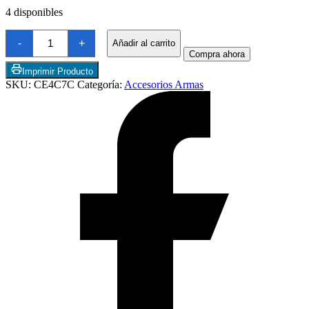
4 disponibles
Balin
-
+
Añadir al carrito
Crosman
Compra ahora
Cal4,5
Premier
Imprimir Producto
500
SKU:
CE4C7C
Categoría:
Accesorios Armas
Uni/Punta
cantidad
Termostatos y Valvulas