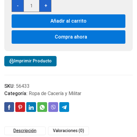
Henschel
-
+
Hats
Weekend
Añadir al carrito
Walker
Oiled
Pullup
Compra ahora
Western
Cowboy
hat
Imprimir Producto
cantidad
SKU:
56433
Categoría:
Ropa de Cacería y Militar
Descripción
Valoraciones (0)