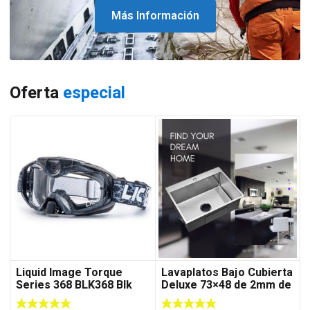
Más Información
Oferta
especial
Liquid Image Torque
Lavaplatos Bajo Cubierta
Series 368 BLK368 Blk
Deluxe 73×48 de 2mm de
Goggles Water Resistant
Espesor Acero
Video Camera w
Inoxidable