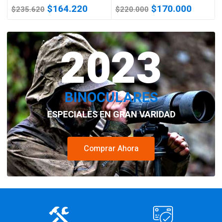
El
El
El
El
$
164.220
$
170.000
$
235.620
$
220.000
precio
precio
precio
precio
original
actual
original
actual
era:
2023
es:
era:
es:
$235.620.
$164.220.
$220.000.
$170.0
BINOCULARES
ESPECIALES EN GRAN VARIDAD
Comprar Ahora