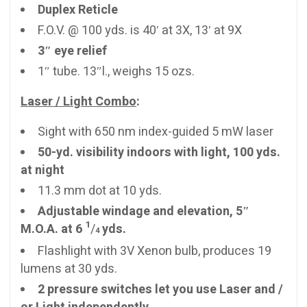
Duplex Reticle
F.O.V. @ 100 yds. is 40′ at 3X, 13′ at 9X
3″ eye relief
1″ tube. 13″l., weighs 15 ozs.
Laser / Li
g
ht Combo
:
Sight with 650 nm index-guided 5 mW laser
50-yd. visibility indoors with light, 100 yds.
at night
11.3 mm dot at 10 yds.
Adjustable windage and elevation, 5″
1
M.O.A. at 6
/
yds.
4
Flashlight with 3V Xenon bulb, produces 19
lumens at 30 yds.
2 pressure switches let you use Laser and /