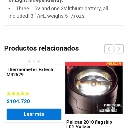
or Light independently.
Three 1.5V and one 3V lithium battery, all
1
1
included! 3
/
«l., weighs 5
/
ozs.
8
3
Productos relacionados
Thermometer Extech
M42529
$
104.720
Leer más
Pelican 2010 flagship
LED Yellow