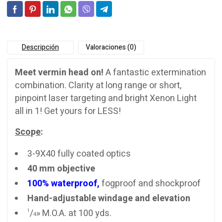
Descripción
Valoraciones (0)
Meet vermin head on!
A fantastic extermination
combination. Clarity at long range or short,
pinpoint laser targeting and bright Xenon Light
all in 1! Get yours for LESS!
Sco
p
e
:
3-9X40 fully coated optics
40 mm objective
100% waterproof,
fogproof and shockproof
Hand-adjustable windage and elevation
/
» M.O.A. at 100 yds.
1
4