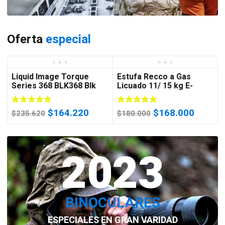
Oferta
especial
Liquid Image Torque
Estufa Recco a Gas
Series 368 BLK368 Blk
Licuado 11/ 15 kg E-
Goggles Water Resistant
4200-2 C/Negra
Video Camera w
El
El
El
El
$
164.220
$
168.000
$
235.620
$
180.000
precio
precio
precio
precio
original
actual
original
actual
era:
2023
es:
era:
es:
$235.620.
$164.220.
$180.000.
$168.0
BINOCULARES
ESPECIALES EN GRAN VARIDAD