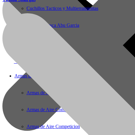
Cuchillos Tacticos y Multierramientas
Reels De Pesca Abu Garcia
Pesca Con Mosca
Monturas para Caballo
56(61)2221727
E-Mail:
solargas@gmail.com
Armas de Aire Comprimido
Armas de Aire Comprimido
Armas de Aire Comprimido PCP
Armas de Aire Competicion