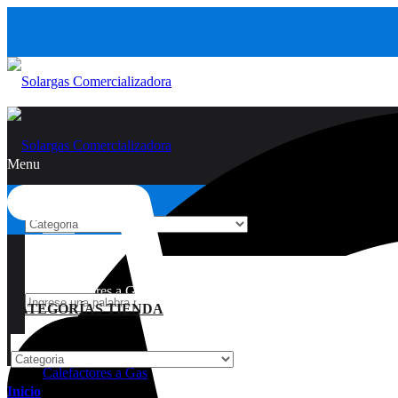
Menu
Tienda
Inicio
Calefactores a Gas
CATEGORÍAS TIENDA
Calefactores a Gas
Inicio