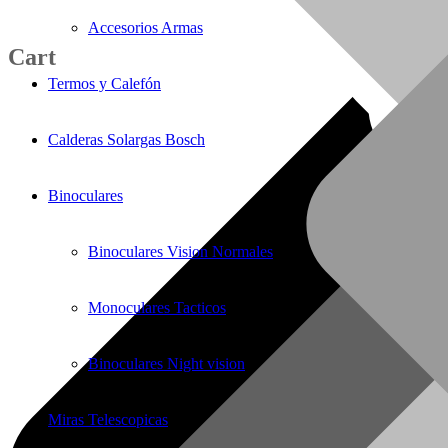
Accesorios Armas
Cart
Termos y Calefón
Calderas Solargas Bosch
Binoculares
Binoculares Vision Normales
Monoculares Tacticos
Binoculares Night vision
Miras Telescopicas