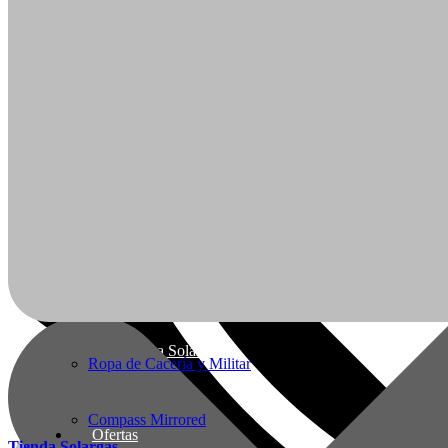
Cavas de Vino
Hornos Electricos
Articulos de Caza y Pesca
Arcos y Ballestas
Baños Portatiles Para Camping
Ofertas
Mi Cuenta
Botas de Cacería Y Militares
Nueva línea Solargas
Ropa de Cacería y Militar
Compass Mirrored
Ofertas
Tienda Solargas