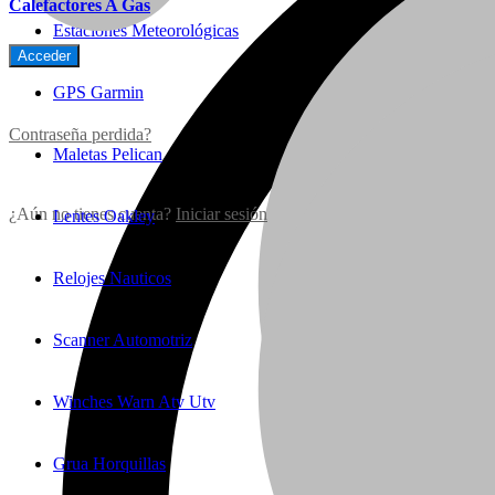
Calefactores A Gas
Estaciones Meteorológicas
GPS Garmin
Contraseña perdida?
Maletas Pelican
¿Aún no tienes cuenta?
Iniciar sesión
Lentes Oakley
Relojes Nauticos
Scanner Automotriz
Winches Warn Atv Utv
Grua Horquillas