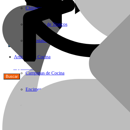
Chimeneas Electricas
Chimeneas de Troncos
Termostatos y Valvulas
Articulos de Cocina
56(9)91590692
Campanas de Cocina
Encimeras
Lavaplatos y Accesorios
Griferia Acero Inoxidable