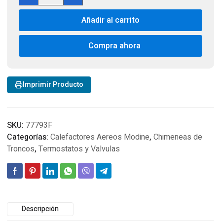
On/Off
Remote
Añadir al carrito
Control
Kit
SKY-
Compra ahora
1001
cantidad
Imprimir Producto
SKU:
77793F
Categorías:
Calefactores Aereos Modine
,
Chimeneas de
Troncos
,
Termostatos y Valvulas
Descripción