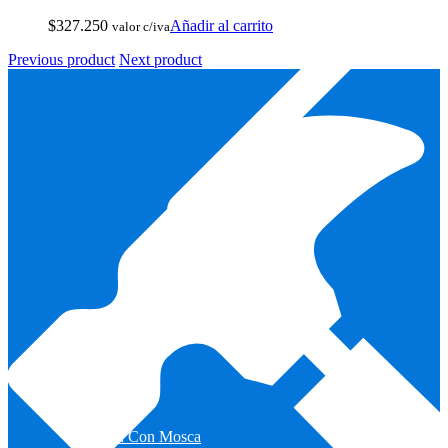
Reels De Pesca Abu Garcia
$
327.250
Añadir al carrito
valor c/iva
Previous product
Next product
Pesca Con Mosca