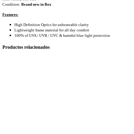
Condition:
Brand new in Box
Features:
High Definition Optics for unbeateable clarity
Lightweight frame material for all day comfort
Cavas de Vino
100% of
UVA
/
UVB
/
UVC
& harmful blue light protection
Productos relacionados