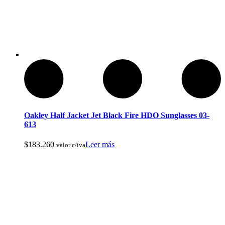
Botas de Cacería Y Militares
Oakley Half Jacket Jet Black Fire HDO Sunglasses 03-
613
$
183.260
Leer más
valor c/iva