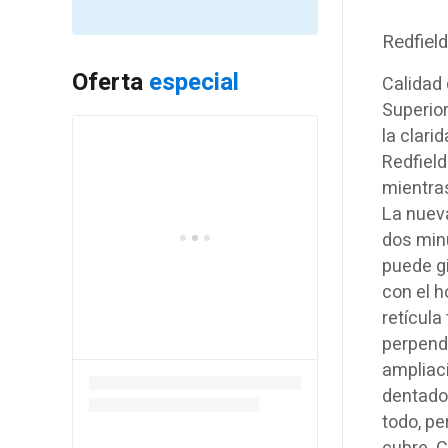
Redfiel
Oferta
especial
Calidad 
Superior
la clari
Redfiel
mientras
La nueva
dos minu
puede gi
con el h
retícula
perpend
ampliaci
dentados
todo, pe