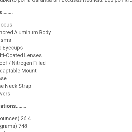
ubierto por la Garantía Sin Excusas Redfield. Equipo nit
s……..
Focus
rmored Aluminum Body
risms
p Eyecups
ulti-Coated Lenses
of / Nitrogen Filled
Adaptable Mount
ase
e Neck Strap
vers
cations……..
(ounces) 26.4
(grams) 748