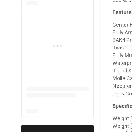
cubre. C
Feature
Center 
Fully A
BAK4 P
Twist-u
Fully M
Waterpro
Tripod 
Molle C
Neopren
Lens Co
Specifi
Weight 
Weight 