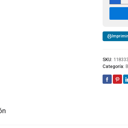
Batt
10x
Bino
Des
Digi
Ca
Imprimi
can
SKU:
11833
Categoría:
B
ón