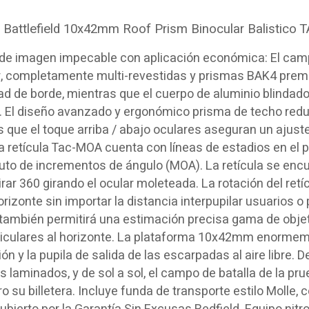
d Battlefield 10x42mm Roof Prism Binocular Balistico 
de imagen impecable con aplicación económica: El campo
, completamente multi-revestidas y prismas BAK4 premium
dad de borde, mientras que el cuerpo de aluminio blindad
d. El diseño avanzado y ergonómico prisma de techo red
 que el toque arriba / abajo oculares aseguran un ajuste
 retícula Tac-MOA cuenta con líneas de estadios en el pu
to de incrementos de ángulo (MOA). La retícula se encuen
rar 360 girando el ocular moleteada. La rotación del retíc
orizonte sin importar la distancia interpupilar usuarios o
 también permitirá una estimación precisa gama de objet
iculares al horizonte. La plataforma 10x42mm enormemen
ón y la pupila de salida de las escarpadas al aire libre. D
 laminados, y de sol a sol, el campo de batalla de la pru
ro su billetera. Incluye funda de transporte estilo Molle, 