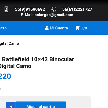
56(9)91590692
56(61)2221727
E-Mail:
solargas@gmail.com
acto
Mi Cuenta
0
0
igital Camo
 Battlefield 10×42 Binocular
Digital Camo
220
s
ield
+
Añadir al carrito