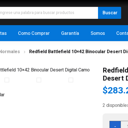
tas
Como Comprar
Garantía
Somos
Cont
 Normales
Redfield Battlefield 10×42 Binocular Desert D
Redfield
Desert 
$
283.
2 disponible
Redf
-