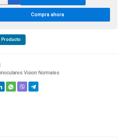
lefield
42
Compra ahora
cular
ert
tal
mo
r Producto
tidad
3
inoculares Vision Normales