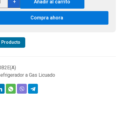
+
Añadir al carrito
átil
Compra ahora
orción
trica
r Producto
a
ividades
0B2E(A)
efrigerador a Gas Licuado
e
DC/GAS,
C
tidad