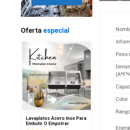
Nombr
Oferta
especial
Infor
Peso 
Dimen
(A*F*
Capac
Color
Rango
Lavaplatos Acero Inox Para
Embutir O Empotrar
Energ
80x45cm M/s