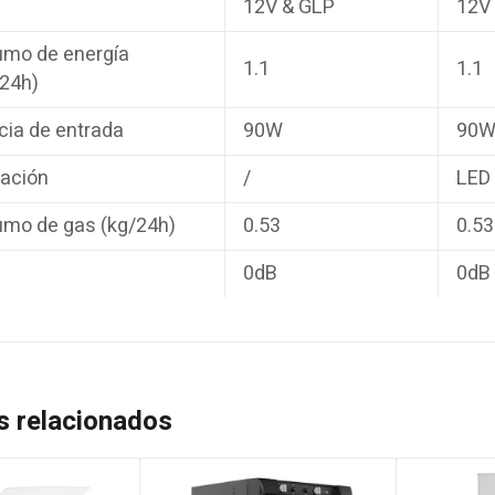
12V & GLP
12V
mo de energía
1.1
1.1
24h)
cia de entrada
90W
90
nación
/
LED
mo de gas (kg/24h)
0.53
0.53
0dB
0dB
s relacionados