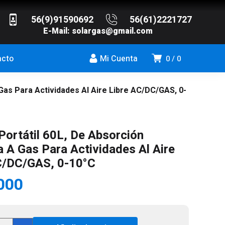
56(9)91590692
56(61)2221727
E-Mail:
solargas@gmail.com
acto
Mi Cuenta
0
0
 Gas Para Actividades Al Aire Libre AC/DC/GAS, 0-
Portátil 60L, De Absorción
a A Gas Para Actividades Al Aire
C/DC/GAS, 0-10°C
000
era