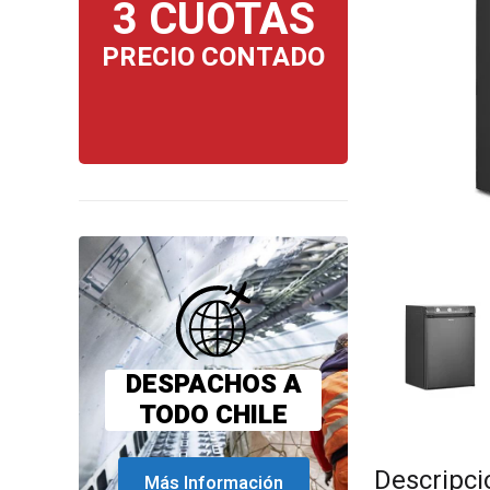
3 CUOTAS
PRECIO CONTADO
DESPACHOS A
TODO CHILE
Descripci
Más Información