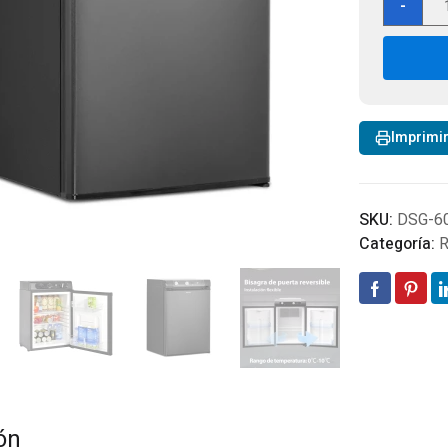
-
Port
60L,
De
Abs
Eléc
A
Imprimi
Gas
Par
Act
Al
SKU:
DSG-6
Aire
Categoría:
R
Libr
AC/
0-
10°
can
ón