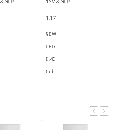
 & GLP
12V & GLP
1.17
W
90W
LED
0.43
0db