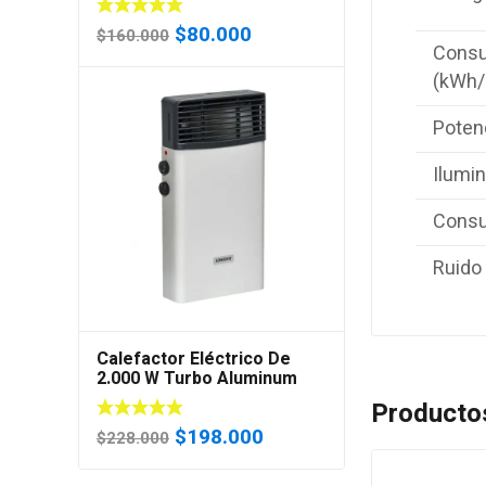
El
El
$
80.000
$
160.000
Consu
precio
precio
(kWh/
original
actual
era:
es:
Poten
$160.000.
$80.000.
Ilumi
Consu
Ruido
Calefactor Eléctrico De
2.000 W Turbo Aluminum
EE2 (Certificado)
Producto
El
El
$
198.000
$
228.000
precio
precio