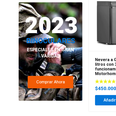
original
actual
era:
es:
2023
$228.000.
$198.000.
BINOCULARES
ESPECIALES EN GRAN
VARIDAD
Nevera a G
litros con
funcionam
Motorhom
Comprar Ahora
$
450.00
Añadir