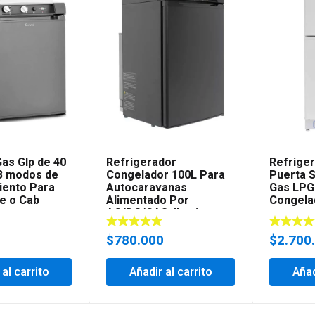
as Glp de 40
Refrigerador
Refrige
 3 modos de
Congelador 100L Para
Puerta 
iento Para
Autocaravanas
Gas LPG 
e o Cab
Alimentado Por
Congela
AC/DC/GAS, Ilumin
0
$
780.000
$
2.700
 al carrito
Añadir al carrito
Añad