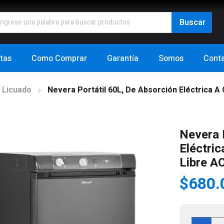
tas
Como Comprar
Garantía
Somos
Cont
 Licuado
Nevera Portátil 60L, De Absorción Eléctrica A
Nevera 
Eléctric
Libre A
$
680.
Nev