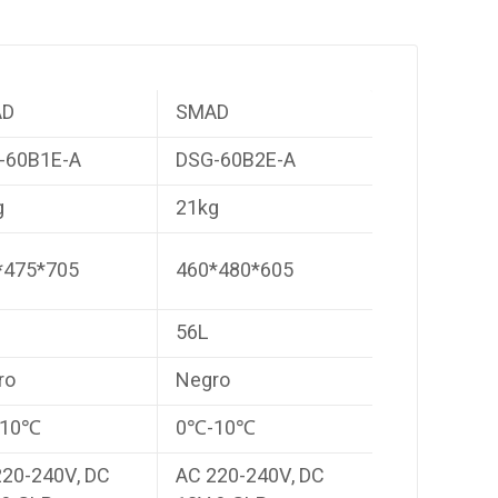
AD
SMAD
-60B1E-A
DSG-60B2E-A
g
21kg
*475*705
460*480*605
56L
ro
Negro
-10℃
0℃-10℃
220-240V, DC
AC 220-240V, DC