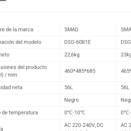
e de la marca
SMAD
SM
mación del modelo
DSG-60B1E
DSG
neto
22,6kg
23k
siones del producto
460*485*685
465
H) / mm
idad neta
56L
56L
Negro
Neg
 de temperatura
0℃-10℃
0℃
AC 220-240V, DC
AC 
ía