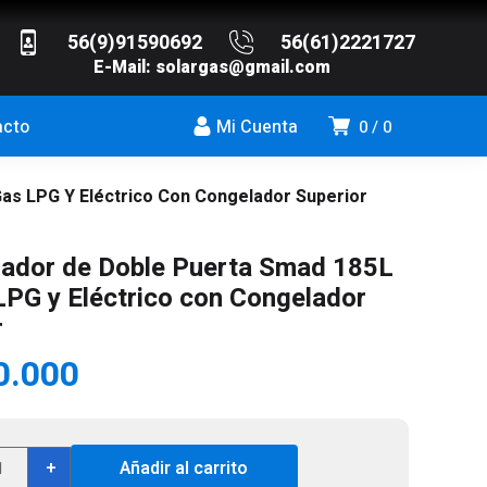
56(9)91590692
56(61)2221727
E-Mail:
solargas@gmail.com
acto
Mi Cuenta
0
0
as LPG Y Eléctrico Con Congelador Superior
rador de Doble Puerta Smad 185L
LPG y Eléctrico con Congelador
r
0.000
rigerador
+
Añadir al carrito