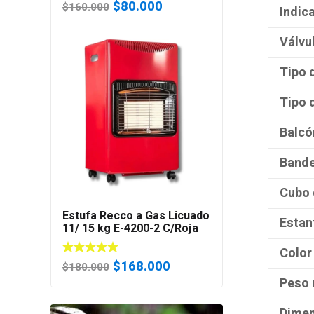
El
El
$
80.000
$
160.000
Indic
precio
precio
original
actual
Válvu
era:
es:
Tipo 
$160.000.
$80.000.
Tipo 
Balcó
Bande
Cubo 
Estufa Recco a Gas Licuado
Estan
11/ 15 kg E-4200-2 C/Roja
Color
El
El
$
168.000
$
180.000
precio
precio
Peso 
original
actual
Dimen