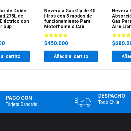
dor de Doble
Nevera a Gas Glp de 40
Nevera P
ad 275L de
litros con 3 modos de
Absorció
Eléctrico con
funcionamiento Para
Gas Para
r Sup
Motorhome o Cab
Aire Lib
00
$
450.000
$
680.0
 al carrito
Añadir al carrito
Añad
DESPACHO
PAGO CON
Todo Chile
Tarjeta Bancaria