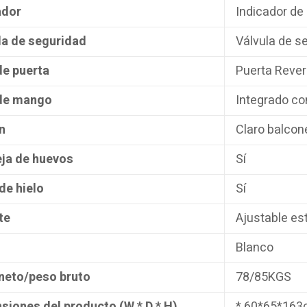
ador
Indicador de
la de seguridad
Válvula de s
de puerta
Puerta Rever
de mango
Integrado co
n
Claro balcon
ja de huevos
Sí
de hielo
Sí
te
Ajustable es
Blanco
neto/peso bruto
78/85KGS
siones del producto (W * D * H)
* 60*65*16