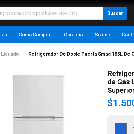
tas
Como Comprar
Garantía
Somos
Cont
 Licuado
Refrigerador De Doble Puerta Smad 185L De G
Refrige
de Gas 
Superio
$
1.50
Ref
-
de