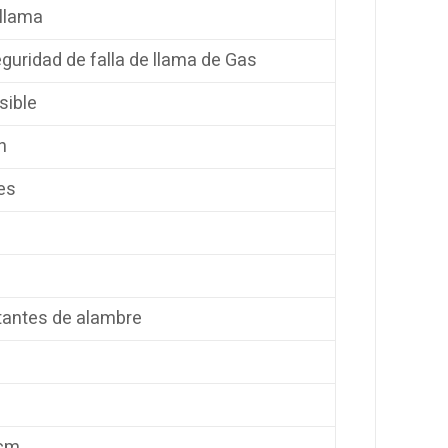
 llama
eguridad de falla de llama de Gas
sible
n
es
tantes de alambre
3cm