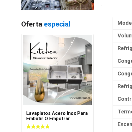
Mode
Oferta
especial
Volum
Refri
Conge
Conge
Refri
Contr
Term
Lavaplatos Acero Inox Para
Embutir O Empotrar
Encen
80x45cm M/s