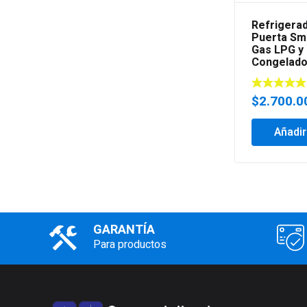
Refrigera
Puerta Sm
Gas LPG y 
Congelado
$
2.700.0
Añadir
GARANTÍA
Para productos