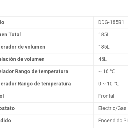
lo
DDG-185B1
en Total
185L
gerador de volumen
185L
lación de volumen
45L
lador Rango de temperatura
~ 16 ℃
gerador Rango de temperatura
0 ~ 10 ℃
ol
Frontal
ostato
Electric/Gas
dido
Encendido P