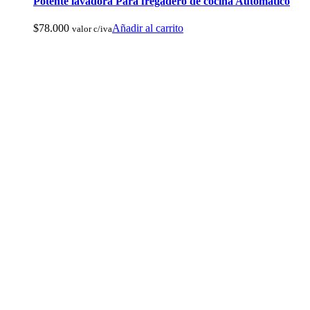
Potente lavadora Para fregadero de cocina Automatico
$
78.000
Añadir al carrito
valor c/iva
Botas de Cacería Y Militares