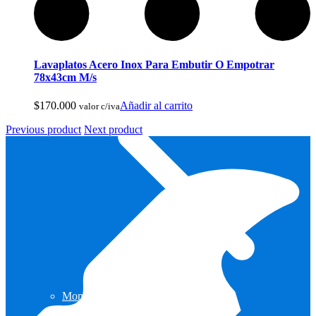
Lavaplatos Acero Inox Para Embutir O Empotrar
78x43cm M/s
$
170.000
Añadir al carrito
valor c/iva
Previous product
Next product
Monturas para Caballo