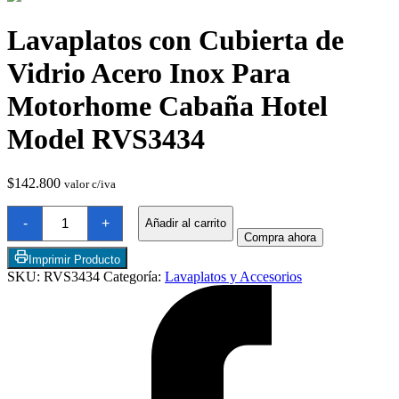
Lavaplatos con Cubierta de
Vidrio Acero Inox Para
Motorhome Cabaña Hotel
Model RVS3434
Chimeneas de Troncos
$
142.800
valor c/iva
Lavaplatos
-
+
Añadir al carrito
con
Compra ahora
Cubierta
de
Imprimir Producto
Vidrio
SKU:
RVS3434
Categoría:
Lavaplatos y Accesorios
Acero
Inox
Para
Motorhome
Cabaña
Hotel
Model
RVS3434
cantidad