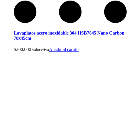
Arcos y Ballestas
Lavaplatos acero inoxidable 304 HSB7845 Nano Carbon
78x45cm
$
200.000
Añadir al carrito
valor c/iva