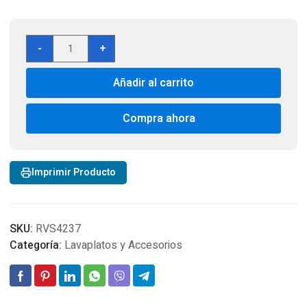
Lavaplatos
-
+
con
Cubierta
Añadir al carrito
de
Vidrio
Acabado
Compra ahora
Mate
Model
RVS4237
Imprimir Producto
cantidad
SKU:
RVS4237
Categoría:
Lavaplatos y Accesorios