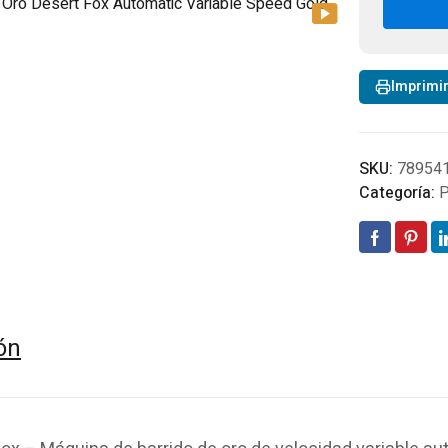
Des
Fox
Aut
Vari
Imprimi
Spe
Gol
12v
can
SKU:
78954
Categoría:
P
ón