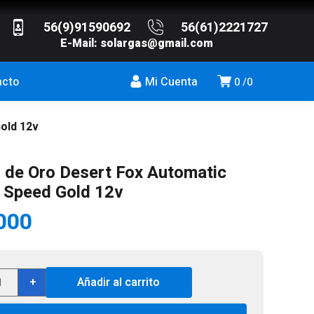
56(9)91590692
56(61)2221727
E-Mail:
solargas@gmail.com
acto
Mi Cuenta
0
0
old 12v
 de Oro Desert Fox Automatic
e Speed Gold 12v
000
ador
+
Añadir al carrito