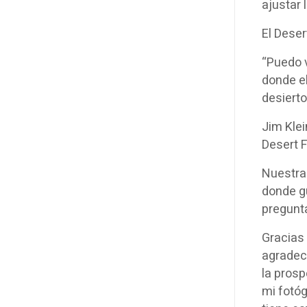
ajustar 
El Deser
“Puedo v
donde el
desierto
Jim Klei
Desert F
Nuestra 
donde g
pregunta
Gracias 
agradec
la prosp
mi fotóg