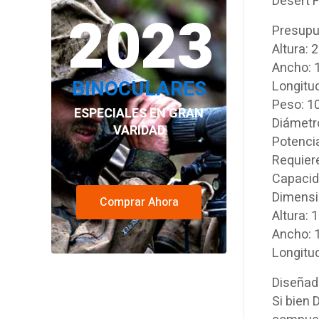
Desert 
2023
Presupu
Altura: 
Ancho: 
BINOCULARES
Longitu
Peso: 10
ESPECIALES EN GRAN
Diámetro
VARIDAD
Potenci
Requier
Capacid
Dimensi
Comprar Ahora
Altura: 
Ancho: 
Longitu
Diseñado
Si bien