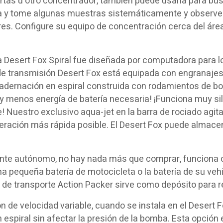
tas u otro concentrador, también puede usarla para bus
 y tome algunas muestras sistemáticamente y observe 
res. Configure su equipo de concentración cerca del ár
 Desert Fox Spiral fue diseñada por computadora para lo
de transmisión Desert Fox está equipada con engranajes
dernación en espiral construida con rodamientos de bol
n y menos energía de batería necesaria! ¡Funciona muy s
e! Nuestro exclusivo aqua-jet en la barra de rociado agit
eración más rápida posible. El Desert Fox puede almace
te autónomo, no hay nada más que comprar, funciona con
 pequeña batería de motocicleta o la batería de su vehícu
de transporte Action Packer sirve como depósito para re
n de velocidad variable, cuando se instala en el Desert Fo
 espiral sin afectar la presión de la bomba. Esta opción 