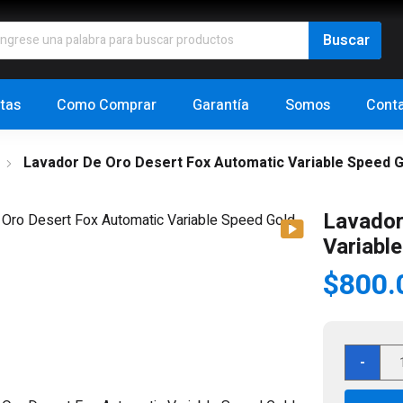
tas
Como Comprar
Garantía
Somos
Cont
Lavador De Oro Desert Fox Automatic Variable Speed G
Lavador
Variabl
$
800.
Lav
-
de
Oro