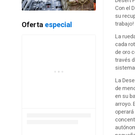
Desert F
Con el 
su recu
Oferta
especial
trabajo!
La rued
cada rot
de oro c
través d
sistema 
La Deser
de menos
en su ba
arroyo. 
operará 
concent
autónom