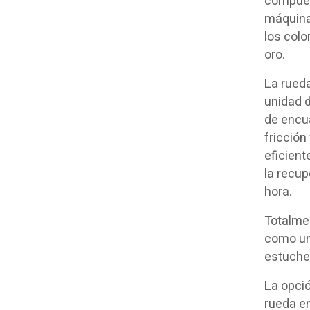
compuer
máquina
los colo
oro.
La rueda
unidad 
de encua
fricció
eficient
la recup
hora.
Totalmen
como una
estuche 
La opció
rueda en