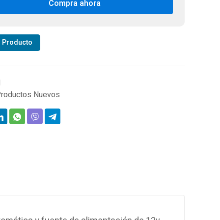
Compra ahora
ert
omatic
able
r Producto
ed
d
tidad
1
roductos Nuevos