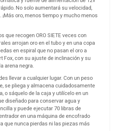
tomática y fuente de alimentación de 12v
ápido. No solo aumentará su velocidad,
 50. ¡Más oro, menos tiempo y mucho menos
ados que recogen ORO SIETE veces con
rales arrojan oro en el tubo y en una copa
edas en espiral que no pasan el oro a
t Fox, con su ajuste de inclinación y su
la arena negra.
s llevar a cualquier lugar. Con un peso
nte, se pliega y almacena cuidadosamente
 o sáquelo de la caja y utilícelo en un
fue diseñado para conservar agua y
ncilla y puede ejecutar 70 libras de
entrador en una máquina de encofrado
ra que nunca pierdas ni las piezas más