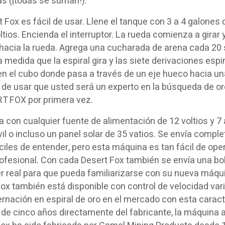
s (¡todas se suman!).
t Fox es fácil de usar. Llene el tanque con 3 a 4 galones
ltios. Encienda el interruptor. La rueda comienza a girar 
hacia la rueda. Agrega una cucharada de arena cada 20 s
 a medida que la espiral gira y las siete derivaciones espir
en el cubo donde pasa a través de un eje hueco hacia u
l de usar que usted será un experto en la búsqueda de o
RT FOX por primera vez.
 con cualquier fuente de alimentación de 12 voltios y 7 
l o incluso un panel solar de 35 vatios. Se envía comple
ciles de entender, pero esta máquina es tan fácil de ope
ofesional. Con cada Desert Fox también se envía una bo
r real para que pueda familiarizarse con su nueva máquina
ox también está disponible con control de velocidad vari
rnación en espiral de oro en el mercado con esta caract
 de cinco años directamente del fabricante, la máquina 