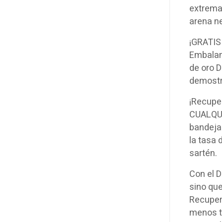
extremad
arena ne
¡GRATIS!
Embalam
de oro 
demostra
¡Recupe
CUALQUI
bandeja 
la tasa 
sartén.
Con el 
sino que
Recuper
menos t