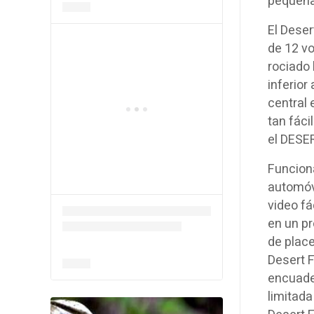
pequeña
El Deser
de 12 vo
rociado 
inferior
central 
tan fáci
el DESE
Funciona
automóvi
video fá
en un pr
de place
Desert F
encuade
limitada