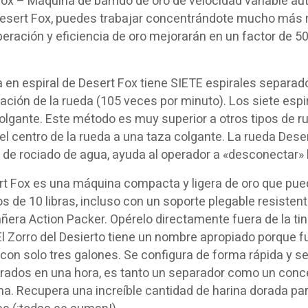
ox – Máquina de barrido de oro de velocidad variable au
Desert Fox, puedes trabajar concentrándote mucho más r
peración y eficiencia de oro mejorarán en un factor de
a en espiral de Desert Fox tiene SIETE espirales separ
ación de la rueda (105 veces por minuto). Los siete espi
olgante. Este método es muy superior a otros tipos de ru
el centro de la rueda a una taza colgante. La rueda Deser
de rociado de agua, ayuda al operador a «desconectar» 
t Fox es una máquina compacta y ligera de oro que puede
 de 10 libras, incluso con un soporte plegable resiste
ñera Action Packer. Opérelo directamente fuera de la tina,
El Zorro del Desierto tiene un nombre apropiado porque 
con solo tres galones. Se configura de forma rápida y se
rados en una hora, es tanto un separador como un conc
a. Recupera una increíble cantidad de harina dorada pa