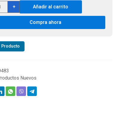
len
+
Añadir al carrito
tury
er
Compra ahora
tbar
h
netic
r Producto
nt
,
9483
.,
roductos Nuevos
s,
el#
16MA
tidad