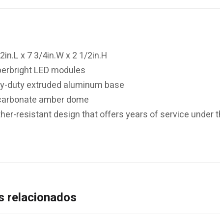
2in.L x 7 3/4in.W x 2 1/2in.H
perbright LED modules
y-duty extruded aluminum base
carbonate amber dome
her-resistant design that offers years of service under
s relacionados