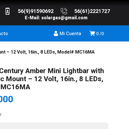
56(9)91590692
56(61)2221727
E-Mail:
solargas@gmail.com
acto
Mi Cuenta
0
0
nt – 12 Volt, 16in., 8 LEDs, Model# MC16MA
Century Amber Mini Lightbar with
c Mount – 12 Volt, 16in., 8 LEDs,
# MC16MA
000
s