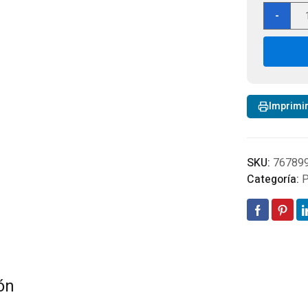
Whe
-
Cen
Amb
Mini
Ligh
wit
Mag
Imprimi
Mou
-
12
Volt
SKU:
76789
16in
Categoría:
P
8
LED
Mod
MC
can
ón