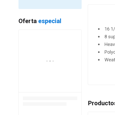
Oferta
especial
16 1/
8 su
Heav
Poly
Weat
Producto