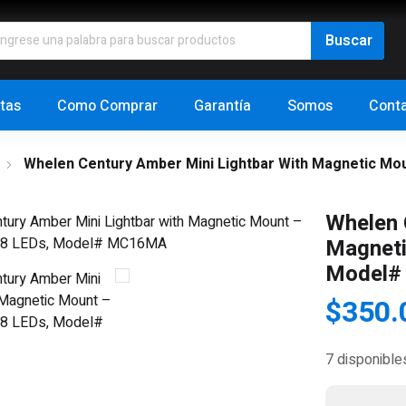
tas
Como Comprar
Garantía
Somos
Cont
Whelen Century Amber Mini Lightbar With Magnetic Mou
Whelen 
Magneti
Model
$
350.
7 disponible