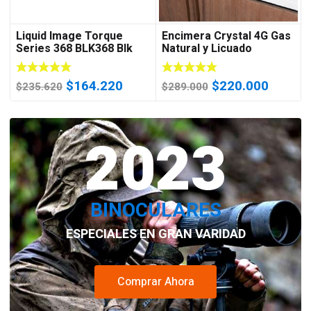
Liquid Image Torque
Encimera Crystal 4G Gas
Series 368 BLK368 Blk
Natural y Licuado
Goggles Water Resistant
Video Camera w
El
El
El
El
$
164.220
$
220.000
$
235.620
$
289.000
precio
precio
precio
precio
original
actual
original
actual
era:
2023
es:
era:
es:
$235.620.
$164.220.
$289.000.
$220.0
BINOCULARES
ESPECIALES EN GRAN VARIDAD
Comprar Ahora