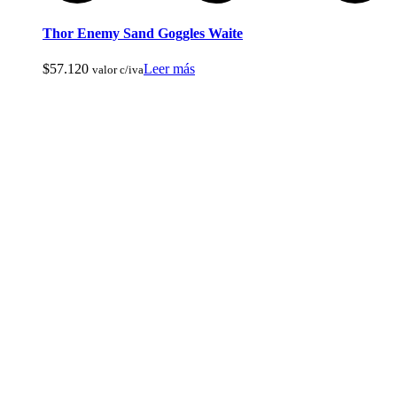
Thor Enemy Sand Goggles Waite
$
57.120
Leer más
valor c/iva
Baños Portatiles Para Camping