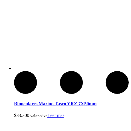
Botas de Cacería Y Militares
Binoculares Marino Tasco YRZ 7X50mm
$
83.300
Leer más
valor c/iva