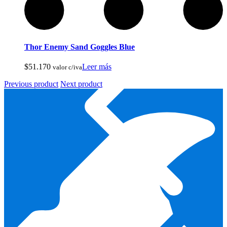
Reels De Pesca Abu Garcia
Thor Enemy Sand Goggles Blue
$
51.170
Leer más
valor c/iva
Previous product
Next product
Pesca Con Mosca