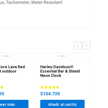
us, Tachometer, Water Resistant
Core Lava Red
Harley-Davidson®
l outdoor
Essential Bar & Shield
Neon Clock
20
$
104.720
Leer más
Añadir al carrito