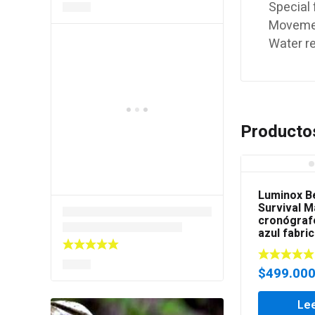
Special
Moveme
Water r
Producto
Luminox Be
Survival M
cronógraf
azul fabri
$
499.00
Le