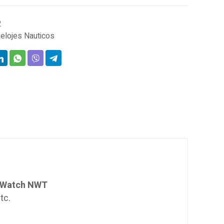
2
elojes Nauticos
l Watch NWT
tc.