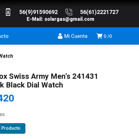
56(9)91590692
56(61)2221727
E-Mail:
solargas@gmail.com
acto
Mi Cuenta
0
0
 Watch
nox Swiss Army Men’s 241431
k Black Dial Watch
420
ias
r Producto