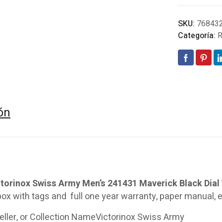
SKU:
76843
Categoría:
R
ón
torinox Swiss Army Men’s 241431 Maverick Black Dia
ox with tags and full one year warranty, paper manual, e
eller, or Collection NameVictorinox Swiss Army