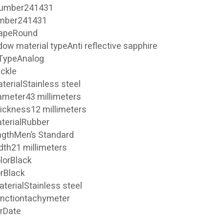
number241431
umber241431
hapeRound
dow material typeAnti reflective sapphire
 TypeAnalog
ckle
erialStainless steel
ameter43 millimeters
ickness12 millimeters
terialRubber
ngthMen’s Standard
dth21 millimeters
lorBlack
orBlack
terialStainless steel
unctiontachymeter
rDate