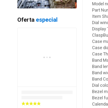
Model 
Part N
Item S
Oferta
especial
Dial win
Display
ClaspBu
Case mat
Case di
Case Th
Band Ma
Band le
Band wi
Band Co
Dial col
Bezel ma
Bezel f
Calenda