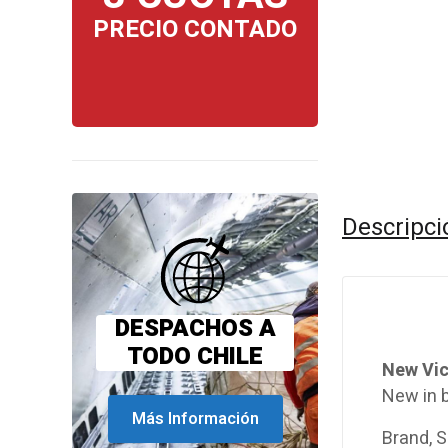
PRECIO CONTADO
Descripci
DESPACHOS A
TODO CHILE
New Vic
New in b
Más Información
Brand, S