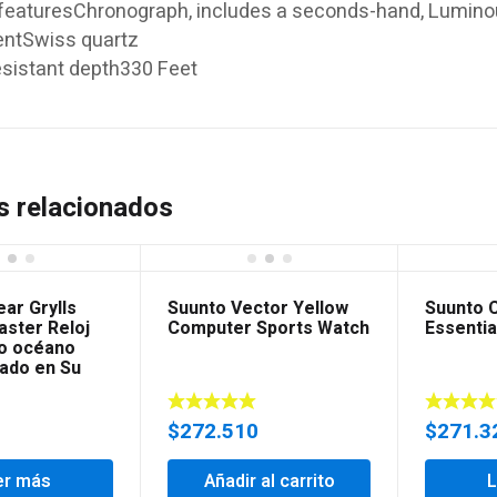
 featuresChronograph, includes a seconds-hand, Lumino
ntSwiss quartz
esistant depth330 Feet
s relacionados
ar Grylls
Suunto Vector Yellow
Suunto 
aster Reloj
Computer Sports Watch
Essentia
o océano
cado en Su
0
$
272.510
$
271.3
er más
Añadir al carrito