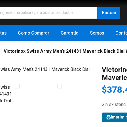
tas
Como Comprar
Garantía
Somos
Cont
Victorinox Swiss Army Men’s 241431 Maverick Black Dial
Victori
Maveric
$
378.
Sin existenc
Imprimi