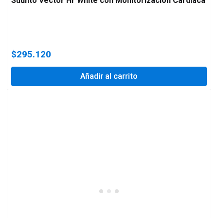
Suunto Vector Hr White con Monitorización Cardíaca
$
295.120
Añadir al carrito