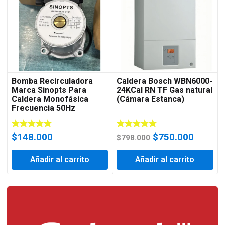
Bomba Recirculadora
Caldera Bosch WBN6000-
Marca Sinopts Para
24KCal RN TF Gas natural
Caldera Monofásica
(Cámara Estanca)
Frecuencia 50Hz
El
El
$
148.000
$
750.000
$
798.000
precio
precio
Añadir al carrito
Añadir al carrito
original
actual
era:
es:
$798.000.
$750.0