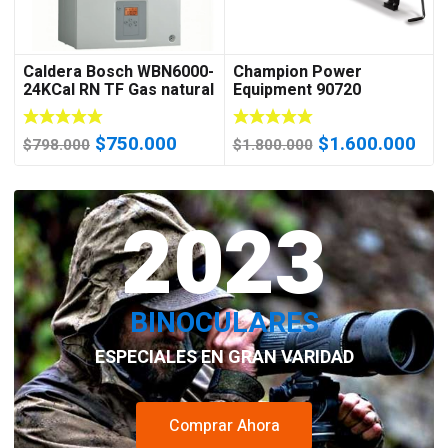
Caldera Bosch WBN6000-
Champion Power
24KCal RN TF Gas natural
Equipment 90720
(Cámara Estanca)
cortadora de troncos
portátil y compacto de 7
El
El
El
El
$
750.000
$
1.600.000
ton
$
798.000
$
1.800.000
precio
precio
precio
pre
original
actual
original
act
era:
2023
es:
era:
es:
$798.000.
$750.000.
$1.800.000.
$1.
BINOCULARES
ESPECIALES EN GRAN VARIDAD
Comprar Ahora