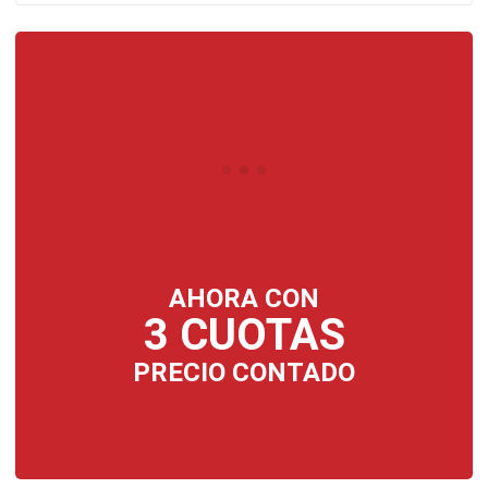
era:
es:
$879.000.
$839.000.
AHORA CON
3 CUOTAS
PRECIO CONTADO