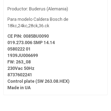
Productor: Buderus (Alemania)
Para modelo Caldera Bosch de
18kc,24kc,28ck,36.ck
CE PIN: 0085BU0090
019.273.006 SMP 14.14
0580222 01
1939JU006699
FW: 263_08
230Vac 50Hz
8737602241
Control plate (SW 263.08.HEX)
Made in UA