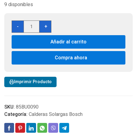
9 disponibles
Tarjeta
-
+
de
Caldera
Añadir al carrito
Bosch
WBN6000
Pin
Compra ahora
0085BU0090
cantidad
Imprimir Producto
SKU:
85BU0090
Categoría:
Calderas Solargas Bosch