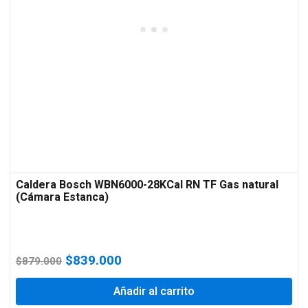
Caldera Bosch WBN6000-28KCal RN TF Gas natural
(Cámara Estanca)
El
El
$
839.000
$
879.000
precio
precio
original
Añadir al carrito
actual