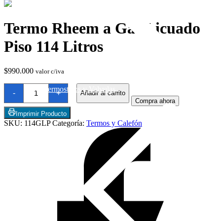
Termo Rheem a Gas Licuado
Piso 114 Litros
$
990.000
valor c/iva
Termo
Termostatos y Valvulas
-
+
Añadir al carrito
Rheem
Compra ahora
a
Gas
Imprimir Producto
Licuado
SKU:
114GLP
Categoría:
Termos y Calefón
Piso
114
Litros
cantidad