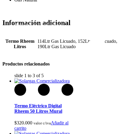
Información adicional
Articulos de Caza y Pesca
Termo Rheem
114Ltr Gas Licuado, 152Ltr Gas Licuado,
Litros
190Ltr Gas Licuado
Productos relacionados
slide
1 to 3
of 5
Termo Eléctrico Digital
Rheem 50 Litros Mural
$
320.000
Añadir al
valor c/iva
carrito