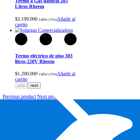
Termo a Gas natural 285
Litros Rheem
$
2.199.000
Añadir al
valor c/iva
carrito
Baños Portatiles Para Camping
Termo eléctrico de piso 303
litros 220V Rheem
$
1.200.000
Añadir al
valor c/iva
carrito
prev
next
Previous product
Next product