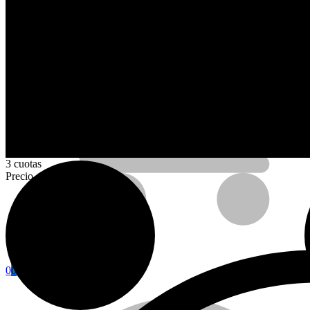
AHORA CON
3 cuotas
Precio contado
Calefactores con Termostato
Somos
0
0
Carro