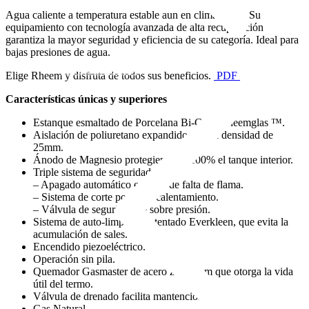
Agua caliente a temperatura estable aun en climas fríos. Su
equipamiento con tecnología avanzada de alta recuperación
garantiza la mayor seguridad y eficiencia de su categoría. Ideal para
bajas presiones de agua.
Hornos Electricos
Elige Rheem y disfruta de todos sus beneficios.
PDF
Características únicas y superiores
Estanque esmaltado de Porcelana Bi-Capa Rheemglas ™.
Aislación de poliuretano expandido de alta densidad de
25mm.
Ánodo de Magnesio protegiendo al 100% el tanque interior.
Triple sistema de seguridad:
– Apagado automático en caso de falta de flama.
– Sistema de corte por sobrecalentamiento.
– Válvula de seguridad de sobre presión.
Sistema de auto-limpieza patentado Everkleen, que evita la
acumulación de sales.
Encendido piezoeléctrico.
Operación sin pila.
Quemador Gasmaster de acero zinc-alum que otorga la vida
útil del termo.
Válvula de drenado facilita mantención.
Gas Natural