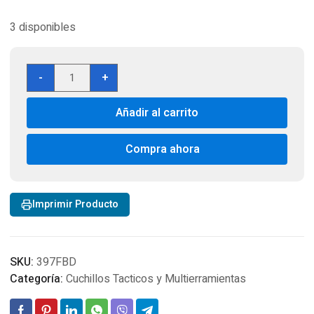
3 disponibles
SWISS
-
+
TECH
PLUS
Añadir al carrito
MINI
PLIER
MULTI
Compra ahora
TOOL
4
SCREWDRIVERS
Imprimir Producto
cantidad
SKU:
397FBD
Categoría:
Cuchillos Tacticos y Multierramientas