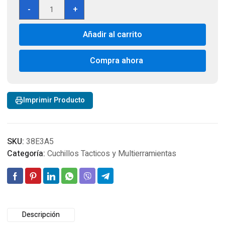
Leatherman
-
+
850022
MUT
Añadir al carrito
Military
Multi
Tool
Compra ahora
with
Sheath
cantidad
Imprimir Producto
SKU:
38E3A5
Categoría:
Cuchillos Tacticos y Multierramientas
Descripción