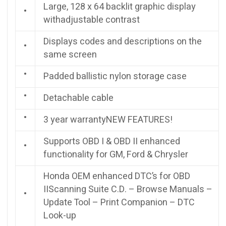
Large, 128 x 64 backlit graphic display
•
withadjustable contrast
Displays codes and descriptions on the
•
same screen
•
Padded ballistic nylon storage case
•
Detachable cable
•
3 year warrantyNEW FEATURES!
Supports OBD I & OBD II enhanced
•
functionality for GM, Ford & Chrysler
Honda OEM enhanced DTC’s for OBD
IIScanning Suite C.D. – Browse Manuals –
•
Update Tool – Print Companion – DTC
Look-up