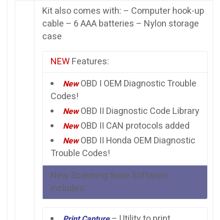
Kit also comes with: – Computer hook-up
cable – 6 AAA batteries – Nylon storage
case
NEW
Features:
OBD I OEM Diagnostic Trouble
New
Codes!
OBD II Diagnostic Code Library
New
OBD II CAN protocols added
New
OBD II Honda OEM Diagnostic
New
Trouble Codes!
New Scanning Suite Software
includes:
– Utility to print
Print Capture