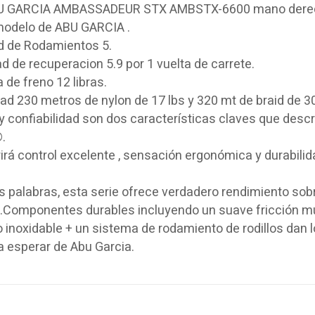
BU GARCIA AMBASSADEUR STX AMBSTX-6600 mano dere
odelo de ABU GARCIA .
d de Rodamientos 5.
d de recuperacion 5.9 por 1 vuelta de carrete.
 de freno 12 libras.
d 230 metros de nylon de 17 lbs y 320 mt de braid de 30
 y confiabilidad son dos características claves que de
.
rá control excelente , sensación ergonómica y durabilid
 palabras, esta serie ofrece verdadero rendimiento sobr
.Componentes durables incluyendo un suave fricción mul
 inoxidable + un sistema de rodamiento de rodillos dan
a esperar de Abu Garcia.