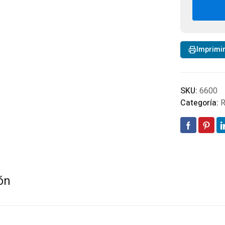
GAR
AM
660
can
Imprimi
SKU:
6600
Categoría:
R
ón