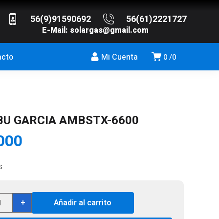
56(9)91590692
56(61)2221727
E-Mail:
solargas@gmail.com
acto
Mi Cuenta
0
0
BU GARCIA AMBSTX-6600
000
s
L
+
Añadir al carrito
U