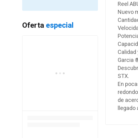
Reel A
Nuevo m
Cantida
Oferta
especial
Velocida
Potencia
Capacida
Calidad
Garcia ®
Descubri
STX.
En pocas
redondo
de acero
llegado 