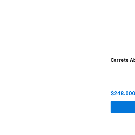
Carrete A
$
248.00