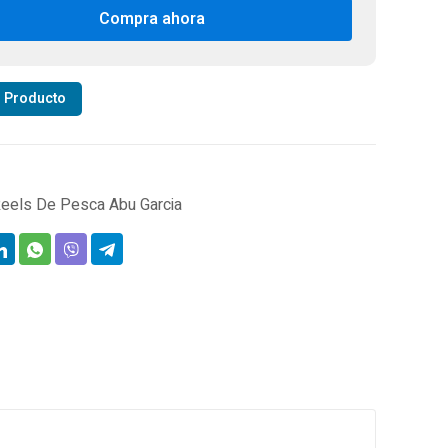
CIA
Compra ahora
BSTX-
0
tidad
r Producto
eels De Pesca Abu Garcia