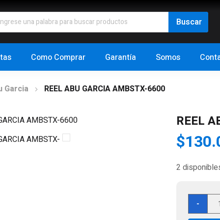
tas
Como Comprar
Garantía
Somos
Cont
u Garcia
REEL ABU GARCIA AMBSTX-6600
REEL A
$
130.
2 disponible
REE
-
AB