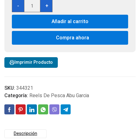
Abu
-
+
Garcia
Ambassadeur
Añadir al carrito
C4
5600
6.3:1
Compra ahora
Casting
Reel
|
Imprimir Producto
C4-
5600
cantidad
SKU:
344321
Categoría:
Reels De Pesca Abu Garcia
Descripción