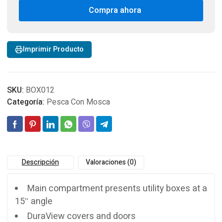
System
Compra ahora
w/
3
StowAway
Imprimir Producto
Utility
Boxes
cantidad
SKU:
BOX012
Categoría:
Pesca Con Mosca
Descripción
Valoraciones (0)
Main compartment presents utility boxes at a
15″ angle
DuraView covers and doors