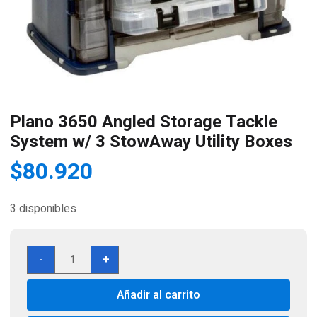
Plano 3650 Angled Storage Tackle
System w/ 3 StowAway Utility Boxes
$
80.920
3 disponibles
Plano
-
+
3650
Angled
Añadir al carrito
Storage
Tackle