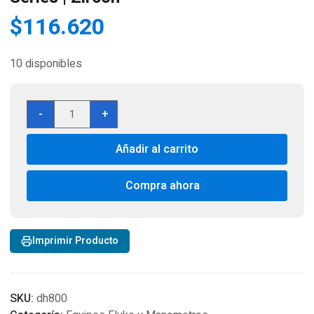
$
116.620
10 disponibles
MultiScanner
-
+
Detector
de
Añadir al carrito
Vigas
HD800
OneStep®
Compra ahora
|
Stud
Sensor
Imprimir Producto
HD
Series
|
Zircon
SKU:
dh800
cantidad